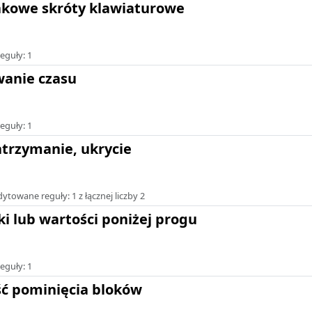
kowe skróty klawiaturowe
eguły: 1
anie czasu
eguły: 1
atrzymanie, ukrycie
towane reguły: 1 z łącznej liczby 2
ki lub wartości poniżej progu
eguły: 1
ć pominięcia bloków