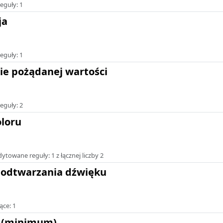
eguły: 1
ja
eguły: 1
ie pożądanej wartości
eguły: 2
oloru
towane reguły: 1 z łącznej liczby 2
 odtwarzania dźwięku
ące: 1
t (minimum)