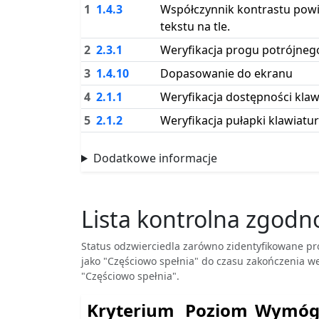
Kolejność
1
1.4.3
Współczynnik kontrastu powin
tekstu na tle.
2
2.3.1
Weryfikacja progu potrójneg
3
1.4.10
Dopasowanie do ekranu
4
2.1.1
Weryfikacja dostępności klaw
5
2.1.2
Weryfikacja pułapki klawiatu
Dodatkowe informacje
Lista kontrolna zgod
Status odzwierciedla zarówno zidentyfikowane pr
jako "Częściowo spełnia" do czasu zakończenia we
"Częściowo spełnia".
Kryterium
Poziom
Wymóg