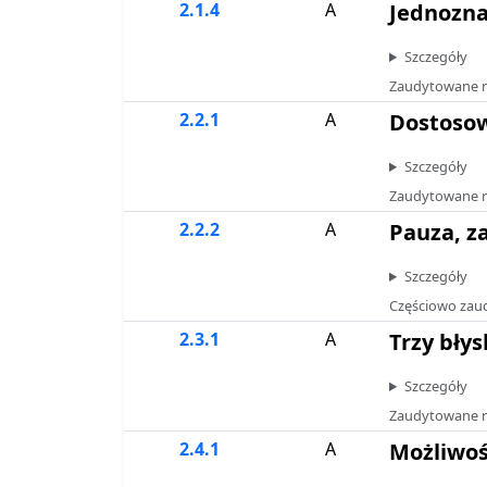
2.1.4
A
Jednozna
Szczegóły
Zaudytowane r
2.2.1
A
Dostosow
Szczegóły
Zaudytowane r
2.2.2
A
Pauza, z
Szczegóły
Częściowo zaudy
2.3.1
A
Trzy błys
Szczegóły
Zaudytowane r
2.4.1
A
Możliwoś