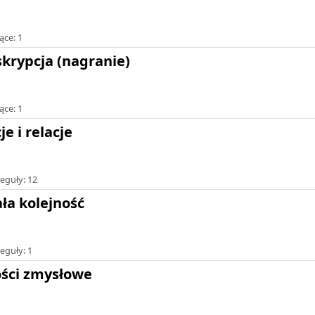
ące: 1
krypcja (nagranie)
ące: 1
e i relacje
eguły: 12
ła kolejność
eguły: 1
ści zmysłowe