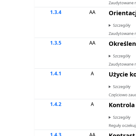
Zaudytowane r
1.3.4
AA
Orientac
Szczegóły
Zaudytowane r
1.3.5
AA
Określen
Szczegóły
Zaudytowane r
1.4.1
A
Użycie k
Szczegóły
Częściowo zaudy
1.4.2
A
Kontrola
Szczegóły
Reguły oczekuj
1.4.3
AA
Kontras