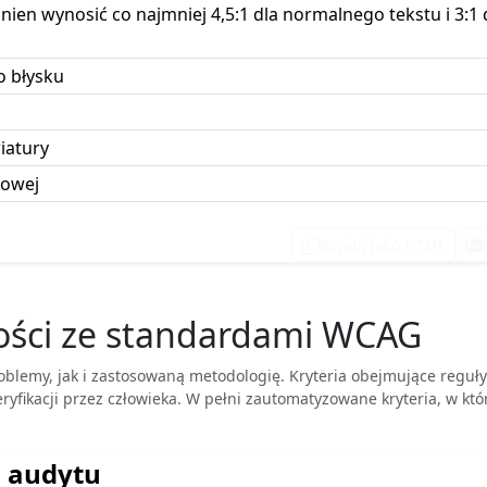
ien wynosić co najmniej 4,5:1 dla normalnego tekstu i 3:1
o błysku
iatury
rowej
Kopiuj jako HTML
HTML
ności ze standardami WCAG
oblemy, jak i zastosowaną metodologię. Kryteria obejmujące regu
ryfikacji przez człowieka. W pełni zautomatyzowane kryteria, w któ
 audytu