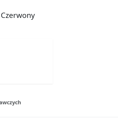
k Czerwony
rawczych