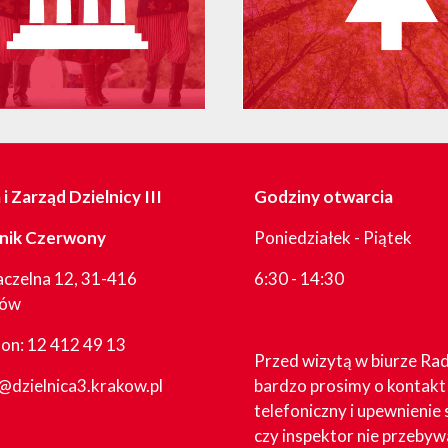
i Zarząd Dzielnicy III
Godziny otwarcia
nik Czerwony
Poniedziałek - Piątek
aczelna 12, 31-416
6:30 - 14:30
ków
fon:
12 412 49 13
Przed wizytą w biurze Ra
@dzielnica3.krakow.pl
bardzo prosimy o kontakt
telefoniczny i upewnienie 
czy inspektor nie przebyw