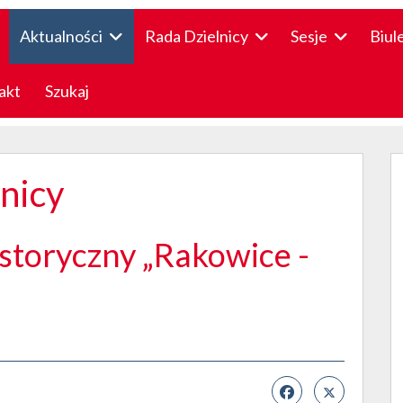
Aktualności
Rada Dzielnicy
Sesje
Biul
akt
Szukaj
lnicy
istoryczny „Rakowice -