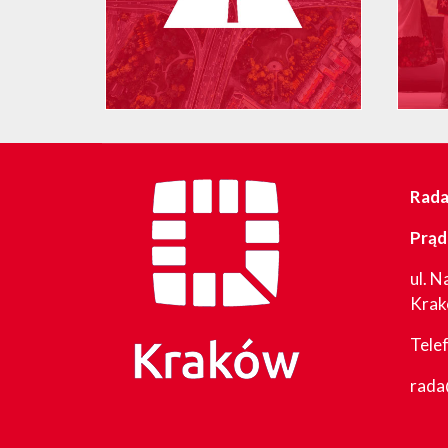
Rada 
Prąd
ul. N
Kra
Tele
rada