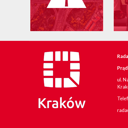
Rada 
Prąd
ul. N
Kra
Tele
rada