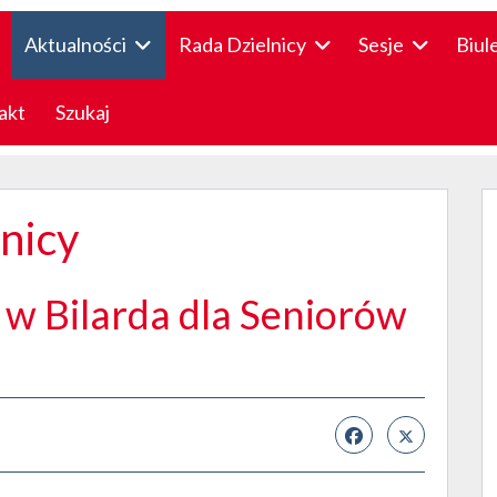
Aktualności
Rada Dzielnicy
Sesje
Biul
akt
Szukaj
lnicy
 w Bilarda dla Seniorów