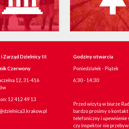
i Zarząd Dzielnicy III
Godziny otwarcia
nik Czerwony
Poniedziałek - Piątek
aczelna 12, 31-416
6:30 - 14:30
ków
fon:
12 412 49 13
Przed wizytą w biurze Ra
@dzielnica3.krakow.pl
bardzo prosimy o kontakt
telefoniczny i upewnienie 
czy inspektor nie przebyw