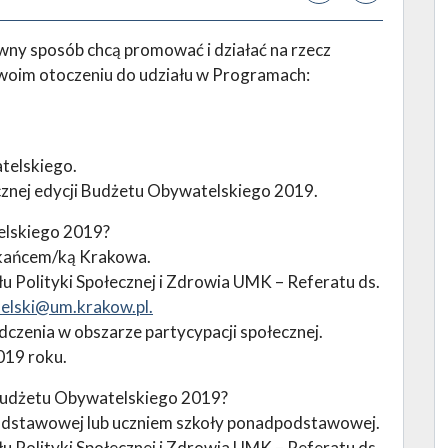
ny sposób chcą promować i działać na rzecz
woim otoczeniu do udziału w Programach:
telskiego.
cznej edycji Budżetu Obywatelskiego 2019.
lskiego 2019?
szkańcem/ką Krakowa.
u Polityki Społecznej i Zdrowia UMK – Referatu ds.
elski@um.krakow.pl.
dczenia w obszarze partycypacji społecznej.
019 roku.
udżetu Obywatelskiego 2019?
podstawowej lub uczniem szkoły ponadpodstawowej.
u Polityki Społecznej i Zdrowia UMK – Referatu ds.