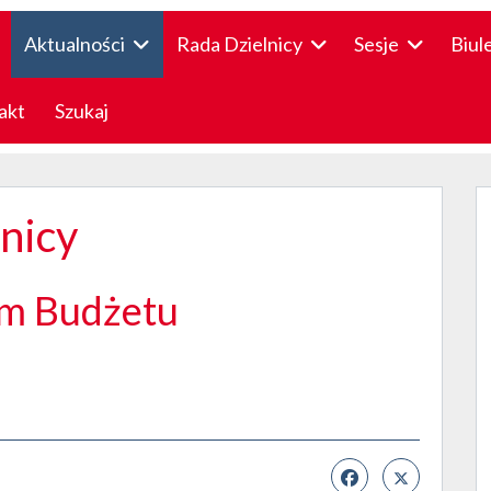
Aktualności
Rada Dzielnicy
Sesje
Biul
akt
Szukaj
lnicy
m Budżetu