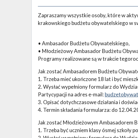
Zapraszamy wszystkie osoby, które w aktyw
krakowskiego budżetu obywatelskiego w s
• Ambasador Budżetu Obywatelskiego,
• Młodzieżowy Ambasador Budżetu Obywa
Programy realizowane są w trakcie tegoro
Jak zostać Ambasadorem Budżetu Obywate
1. Trzeba mieć ukończone 18 lat i być mie
2. Wysłać wypełniony formularz do Wydział
Partycypacji na adres e-mail:
budzetobywat
3. Opisać dotychczasowe działania i doświa
4. Termin składania formularza: do 12.04.2
Jak zostać Młodzieżowym Ambasadorem B
1. Trzeba być uczniem klasy ósmej szkoły 
2. Wysłać wypełniony formularz do Wydział