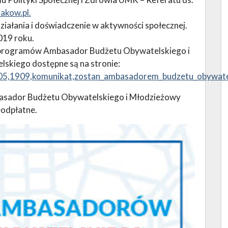
akow.pl.
iałania i doświadczenie w aktywności społecznej.
019 roku.
 programów Ambasador Budżetu Obywatelskiego i
kiego dostępne są na stronie:
8405,1909,komunikat,zostan_ambasadorem_budzetu_obywate
asador Budżetu Obywatelskiego i Młodzieżowy
odpłatne.