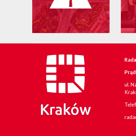
Rada 
Prąd
ul. N
Kra
Tele
rada