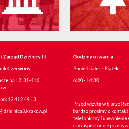
i Zarząd Dzielnicy III
Godziny otwarcia
nik Czerwony
Poniedziałek - Piątek
aczelna 12, 31-416
6:30 - 14:30
ków
fon:
12 412 49 13
Przed wizytą w biurze Ra
@dzielnica3.krakow.pl
bardzo prosimy o kontakt
telefoniczny i upewnienie 
czy inspektor nie przebyw