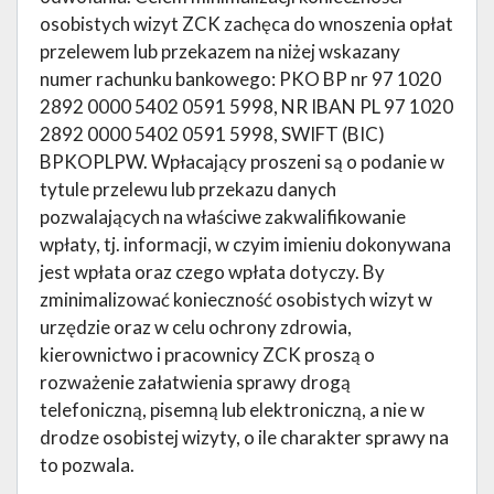
osobistych wizyt ZCK zachęca do wnoszenia opłat
przelewem lub przekazem na niżej wskazany
numer rachunku bankowego: PKO BP nr 97 1020
2892 0000 5402 0591 5998, NR IBAN PL 97 1020
2892 0000 5402 0591 5998, SWIFT (BIC)
BPKOPLPW. Wpłacający proszeni są o podanie w
tytule przelewu lub przekazu danych
pozwalających na właściwe zakwalifikowanie
wpłaty, tj. informacji, w czyim imieniu dokonywana
jest wpłata oraz czego wpłata dotyczy. By
zminimalizować konieczność osobistych wizyt w
urzędzie oraz w celu ochrony zdrowia,
kierownictwo i pracownicy ZCK proszą o
rozważenie załatwienia sprawy drogą
telefoniczną, pisemną lub elektroniczną, a nie w
drodze osobistej wizyty, o ile charakter sprawy na
to pozwala.