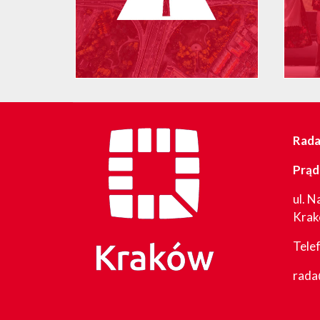
Rada 
Prąd
ul. N
Kra
Tele
rada