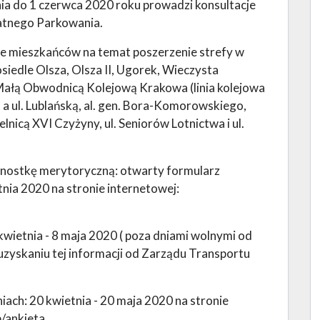
ia do 1 czerwca 2020 roku prowadzi konsultacje
łatnego Parkowania.
ie mieszkańców na temat poszerzenie strefy w
osiedle Olsza, Olsza II, Ugorek, Wieczysta
 Małą Obwodnicą Kolejową Krakowa (linia kolejowa
a a ul. Lublańską, al. gen. Bora-Komorowskiego,
elnicą XVI Czyżyny, ul. Seniorów Lotnictwa i ul.
dnostkę merytoryczną: otwarty formularz
tnia 2020 na stronie internetowej:
kwietnia - 8 maja 2020 ( poza dniami wolnymi od
uzyskaniu tej informacji od Zarządu Transportu
ach: 20 kwietnia - 20 maja 2020 na stronie
p/ankieta