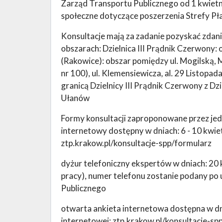
Zarząd Transportu Publicznego od 1 kwietn
społeczne dotyczące poszerzenia Strefy P
Konsultacje mają za zadanie pozyskać zdan
obszarach: Dzielnica III Prądnik Czerwony: 
(Rakowice): obszar pomiędzy ul. Mogilską,
nr 100), ul. Klemensiewicza, al. 29 Listopad
granicą Dzielnicy III Prądnik Czerwony z Dzi
Ułanów
Formy konsultacji zaproponowane przez je
internetowy dostępny w dniach: 6 - 10 kwie
ztp.krakow.pl/konsultacje-spp/formularz
dyżur telefoniczny ekspertów w dniach: 20 
pracy), numer telefonu zostanie podany po 
Publicznego
otwarta ankieta internetowa dostępna w dni
internetowej: ztp.krakow.pl/konsultacje-sp