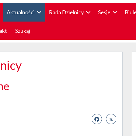
Aktualności
Rada Dzielnicy
Sesje
Biul
akt
Szukaj
lnicy
ne