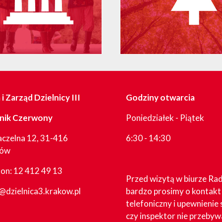
i Zarząd Dzielnicy III
Godziny otwarcia
nik Czerwony
Poniedziałek - Piątek
aczelna 12, 31-416
6:30 - 14:30
ków
fon:
12 412 49 13
Przed wizytą w biurze Ra
@dzielnica3.krakow.pl
bardzo prosimy o kontakt
telefoniczny i upewnienie 
czy inspektor nie przebyw