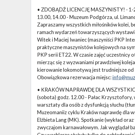
• ZDOBĄDŹ LICENCJĘ MASZYNISTY! - 1-2 lut
13.00, 14.00 - Muzeum Podgórza, ul. Lima
Zapraszamy wszystkich miłośników kolei, b
ramach wydarzeń towarzyszących wystawie 
Witek i Maciej Iwaniec (maszyniści PKP Inte
praktyczne maszynistów kolejowych na sym
PKP serii ET22. W czasie zajęć uczestnicy
mierząc się z wyzwaniami prawdziwej kolejars
kierowanie lokomotywą jest trudniejsze o
Obowiązkowa rezerwacja miejsc:
info@muz
• KRAKÓW NAPRAWDĘ DLA WSZYSTKICH:
(sobota) godz. 12.00 - Pałac Krzysztofory, 
warsztaty dla osób z dysfunkcją słuchu (tł
Muzeomaniiz cyklu Kraków naprawdę dla ws
Elżbieta Lang (MK). Spotkanie (wykład or
zwyczajom karnawałowym. Jak wyglądał bal
Czy wachlarze służyły tylko do ochładzania?