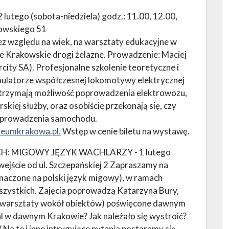
ego (sobota-niedziela) godz.: 11.00, 12.00,
nowskiego 51
ez względu na wiek, na warsztaty edukacyjne w
Krakowskie drogi żelazne. Prowadzenie: Maciej
rcity SA). Profesjonalne szkolenie teoretyczne i
ulatorze współczesnej lokomotywy elektrycznej
 otrzymają możliwość poprowadzenia elektrowozu,
kiej służby, oraz osobiście przekonają się, czy
d prowadzenia samochodu.
eumkrakowa.pl.
Wstęp w cenie biletu na wystawę.
 MIGOWY JĘZYK WACHLARZY - 1 lutego
wejście od ul. Szczepańskiej 2 Zapraszamy na
umaczone na polski język migowy), w ramach
zystkich. Zajęcia poprowadzą Katarzyna Bury,
az warsztaty wokół obiektów) poświęcone dawnym
 w dawnym Krakowie? Jak należało się wystroić?
 Na te i inne intrygujące pytania postaramy się