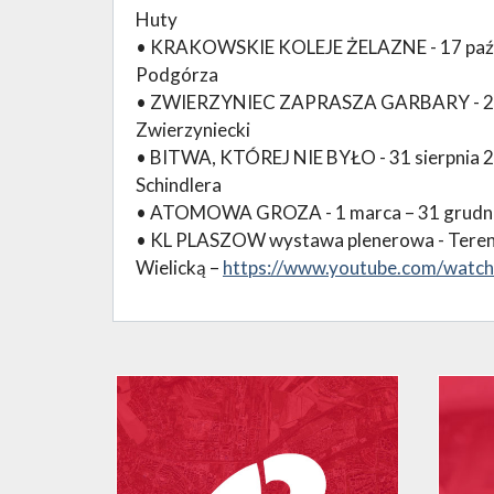
Huty
• KRAKOWSKIE KOLEJE ŻELAZNE - 17 paźdz
Podgórza
• ZWIERZYNIEC ZAPRASZA GARBARY - 21 w
Zwierzyniecki
• BITWA, KTÓREJ NIE BYŁO - 31 sierpnia 2
Schindlera
• ATOMOWA GROZA - 1 marca – 31 grudni
• KL PLASZOW wystawa plenerowa - Teren 
Wielicką –
https://www.youtube.com/watc