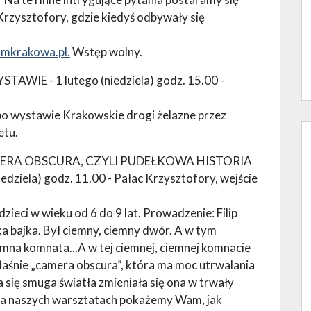
rzysztofory, gdzie kiedyś odbywały się
mkrakowa.pl.
Wstęp wolny.
E - 1 lutego (niedziela) godz. 15.00 -
o wystawie Krakowskie drogi żelazne przez
etu.
RA OBSCURA, CZYLI PUDEŁKOWA HISTORIA
ela) godz. 11.00 - Pałac Krzysztofory, wejście
ieci w wieku od 6 do 9 lat. Prowadzenie: Filip
a bajka. Był ciemny, ciemny dwór. A w tym
mna komnata...A w tej ciemnej, ciemnej komnacie
łaśnie „camera obscura”, która ma moc utrwalania
 się smuga światła zmieniała się ona w trwały
 na naszych warsztatach pokażemy Wam, jak