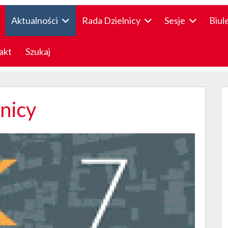
Aktualności
Rada Dzielnicy
Sesje
Biul
akt
Szukaj
lnicy