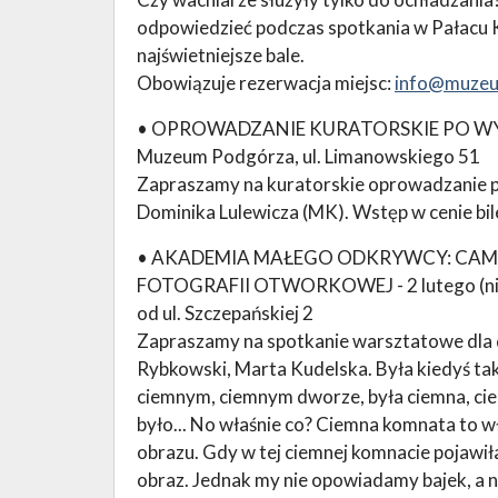
odpowiedzieć podczas spotkania w Pałacu K
najświetniejsze bale.
Obowiązuje rezerwacja miejsc:
info@muzeu
• OPROWADZANIE KURATORSKIE PO WYSTAWI
Muzeum Podgórza, ul. Limanowskiego 51
Zapraszamy na kuratorskie oprowadzanie p
Dominika Lulewicza (MK). Wstęp w cenie bil
• AKADEMIA MAŁEGO ODKRYWCY: CAME
FOTOGRAFII OTWORKOWEJ - 2 lutego (niedzi
od ul. Szczepańskiej 2
Zapraszamy na spotkanie warsztatowe dla dz
Rybkowski, Marta Kudelska. Była kiedyś tak
ciemnym, ciemnym dworze, była ciemna, cie
było... No właśnie co? Ciemna komnata to w
obrazu. Gdy w tej ciemnej komnacie pojawiła
obraz. Jednak my nie opowiadamy bajek, a