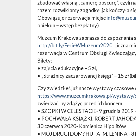
zbudować własną „camerę obscurę”, czyli n
razem rozwikłamy zagadkę ,jak kończyła si
Obowiązuje rezerwacja miejsc
info@muzeum
opiekun – wstęp bezpłatny).
Muzeum Krakowa zaprasza do zapoznania si
http://bit.ly/FerieWMuzeum2020.
Liczna mi
rezerwacja w Centrum Obsługi Zwiedzający
Bilety:
• zajęcia edukacyjne – 5 zł,
• „Strażnicy zaczarowanej księgi” – 15 zł (bi
Czy zwiedziłeś już nasze wystawy czasowe
https://www.muzeumkrakowa.pl/wystawy/
zwiedzać, by zdążyć przed ich końcem:
• SZOPKI W CELESTACIE- 9 grudnia 2019 – 
• POCHWAŁA KSIĄŻKI. ROBERT JAHODA - 
30 czerwca 2020- Kamienica Hipolitów
• MÓJ DRUGI DOM? HUTA IM. LENINA - 8 li