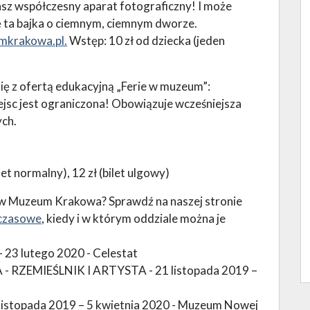
asz współczesny aparat fotograficzny! I może
ę ta bajka o ciemnym, ciemnym dworze.
krakowa.pl.
Wstęp: 10 zł od dziecka (jeden
ę z ofertą edukacyjną „Ferie w muzeum”:
ejsc jest ograniczona! Obowiązuje wcześniejsza
ch.
let normalny), 12 zł (bilet ulgowy)
 w Muzeum Krakowa? Sprawdź na naszej stronie
czasowe
, kiedy i w którym oddziale można je
23 lutego 2020 - Celestat
RZEMIEŚLNIK I ARTYSTA - 21 listopada 2019 –
stopada 2019 – 5 kwietnia 2020 - Muzeum Nowej