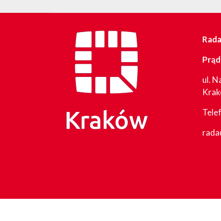
Rada 
Prąd
ul. N
Kra
Tele
rada