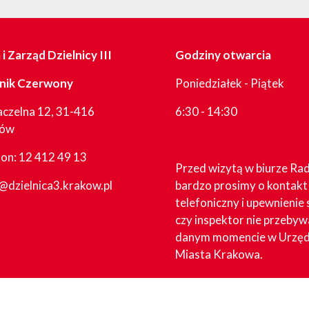
i Zarząd Dzielnicy III
Godziny otwarcia
nik Czerwony
Poniedziałek - Piątek
aczelna 12, 31-416
6:30 - 14:30
ków
fon:
12 412 49 13
Przed wizytą w biurze Ra
@dzielnica3.krakow.pl
bardzo prosimy o kontakt
telefoniczny i upewnienie 
czy inspektor nie przebyw
danym momencie w Urzęd
Miasta Krakowa.
W dni sesyjne godziny pr
biura mogą ulec zmianie.