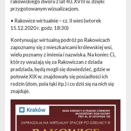
rakowickiego dworu z lat 40. XVIII w. dzięki
przygotowanym wizualizacjom.
• Rakowice wirtualnie – cz. II wieś (wtorek
15.12.2020 r. godz. 18:30)
Kontynuując wirtualną podróż po Rakowicach
zapoznamy się z mieszkańcami królewskiej wsi,
wielu poznamy z imienia i nazwiska. Na koniec Ci,
którzy uważają się za Rakowiczan z dziada
pradziada, będą mogli się dowiedzieć, gdzie w
połowie XIX w. znajdowały się posiadłości ich
rodzin (dom, pola łąki itp.) i co dziś się na nich się
znajduje.