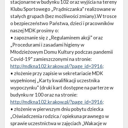
stacjonarne w budynku 102 oraz wyjścia na tereny
Klubu Sportowego „Prądniczanka” realizowane w
stałych grupach (bez możliwości zmiany).W trosce
o bezpieczeństwo Państwa, dzieci i pracowników
naszej MDK prosimy o:
• zapoznanie się z „Regulaminem akcji” oraz
„Procedurami i zasadami higieny w
Młodzieżowym Domu Kultury podczas pandemii
Covid-19” zamieszczonymi na stronie:
http://mdkna102.krakow.pl/?page_id=3916;
• złożenie przy zapisie w sekretariacie MDK
wypełnionej „Karty kwalifikacji uczestnika
wypoczynku” (druki kart dostępne na parterze w
budynku nr 100 oraz na stronie:
http://mdkna102.krakow.pl/?page_id=3916;
• złożenie w pierwszym dniu pobytu dziecka
„Oświadczenia rodzica / opiekuna prawnego w
sprawie uczestnictwa w zajęciach „Wakacje w