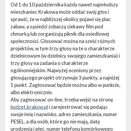
Od 1 do 10 października każdy nawet najmłodszy
mieszkaniec Krakowa może oddać swój głos i
sprawić, że w najbliższej okolicy pojawi się plac
zabaw, a sąsiedzi zobaczą ciekawy film pod
chmurką lub zorganizują piknik dla osiedlowej
społeczności. Głosować można na sześć różnych
projektów, w tym trzy głosy na te o charakterze
dzielnicowym (w dzielnicy swojego zamieszkania) i
trzy głosy na zadania o charakterze
ogólnomiejskim. Najwyżej oceniony przez
głosującego projekt otrzymuje 3 punkty, a najniżej
1 punkt. Zagłosować będzie można albo w punkcie,
albo elektronicznie.
Aby zagłosować on-line, trzeba wejść na stronę
budzet.krakow.pl
i zarejestrować się podając
swoje imię i nazwisko, adres zamieszkania, numer
PESEL, a dla osób, które go nie mają, datę
urodzenia i płeć, numer telefonu komórkowego