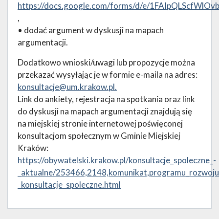
https://docs.google.com/forms/d/e/1FAIpQLScf
,
• dodać argument w dyskusji na mapach
argumentacji.
Dodatkowo wnioski/uwagi lub propozycje można
przekazać wysyłając je w formie e-maila na adres:
konsultacje@um.krakow.pl
.
Link do ankiety, rejestracja na spotkania oraz link
do dyskusji na mapach argumentacji znajdują się
na miejskiej stronie internetowej poświęconej
konsultacjom społecznym w Gminie Miejskiej
Kraków:
https://obywatelski.krakow.pl/konsultacje_spoleczne_-
_aktualne/253466,2148,komunikat,programu_rozwoju_
_konsultacje_spoleczne.html