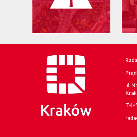
Rada 
Prąd
ul. N
Kra
Tele
rada