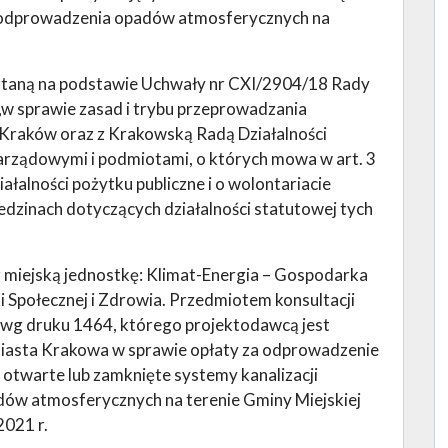
o odprowadzenia opadów atmosferycznych na
staną na podstawie Uchwały nr CXI/2904/18 Rady
„w sprawie zasad i trybu przeprowadzania
j Kraków oraz z Krakowską Radą Działalności
arządowymi i podmiotami, o których mowa w art. 3
iałalności pożytku publiczne i o wolontariacie
dzinach dotyczących działalności statutowej tych
 miejską jednostkę: Klimat-Energia – Gospodarka
Społecznej i Zdrowia. Przedmiotem konsultacji
 wg druku 1464, którego projektodawcą jest
iasta Krakowa w sprawie opłaty za odprowadzenie
otwarte lub zamknięte systemy kanalizacji
ów atmosferycznych na terenie Gminy Miejskiej
2021 r.