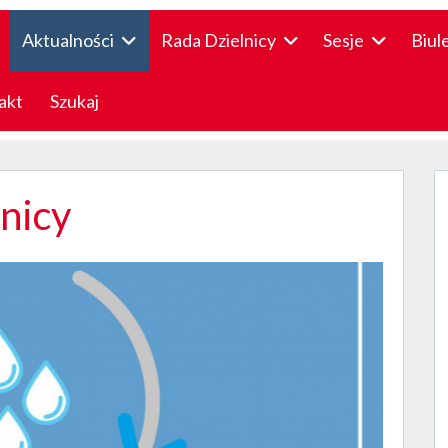
Aktualności
Rada Dzielnicy
Sesje
Biul
akt
Szukaj
lnicy