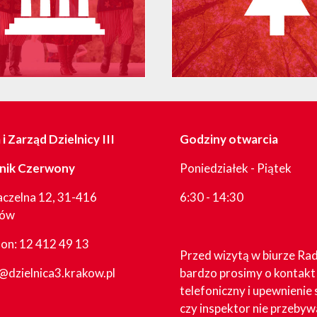
i Zarząd Dzielnicy III
Godziny otwarcia
nik Czerwony
Poniedziałek - Piątek
aczelna 12, 31-416
6:30 - 14:30
ków
fon:
12 412 49 13
Przed wizytą w biurze Ra
@dzielnica3.krakow.pl
bardzo prosimy o kontakt
telefoniczny i upewnienie 
czy inspektor nie przebyw