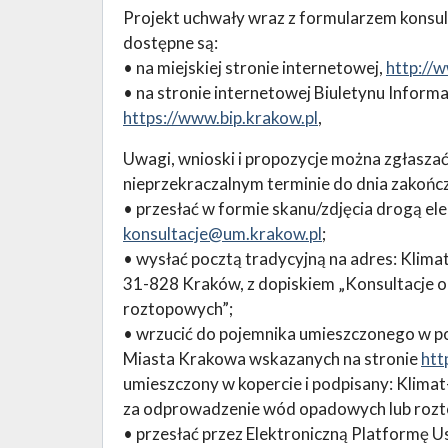
Projekt uchwały wraz z formularzem konsul
dostępne są:
• na miejskiej stronie internetowej,
http://
• na stronie internetowej Biuletynu Inform
https://www.bip.krakow.pl
,
Uwagi, wnioski i propozycje można zgłasza
nieprzekraczalnym terminie do dnia zakończ
• przesłać w formie skanu/zdjęcia drogą ele
konsultacje@um.krakow.pl
;
• wysłać pocztą tradycyjną na adres: Klima
31-828 Kraków, z dopiskiem „Konsultacje 
roztopowych”;
• wrzucić do pojemnika umieszczonego w pobl
Miasta Krakowa wskazanych na stronie
htt
umieszczony w kopercie i podpisany: Klima
za odprowadzenie wód opadowych lub roz
• przesłać przez Elektroniczną Platformę U