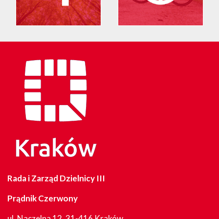
Rada i Zarząd Dzielnicy III
Prądnik Czerwony
ul. Naczelna 12, 31-416 Kraków