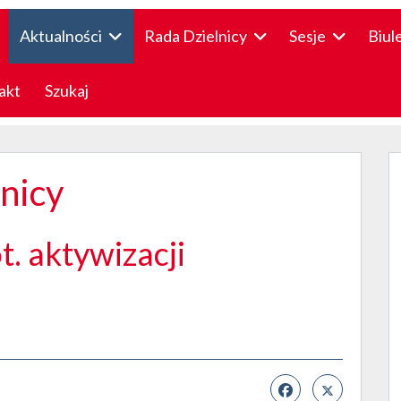
Aktualności
Rada Dzielnicy
Sesje
Biul
akt
Szukaj
lnicy
t. aktywizacji