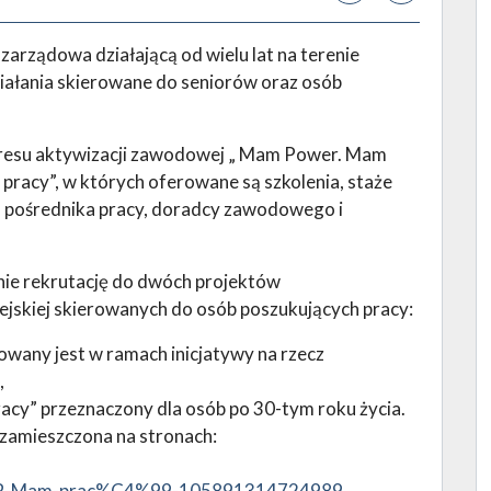
zarządowa działającą od wielu lat na terenie
działania skierowane do seniorów oraz osób
kresu aktywizacji zawodowej „ Mam Power. Mam
 pracy”, w których oferowane są szkolenia, staże
. pośrednika pracy, doradcy zawodowego i
nie rekrutację do dwóch projektów
jskiej skierowanych do osób poszukujących pracy:
wany jest w ramach inicjatywy na rzecz
,
racy” przeznaczony dla osób po 30-tym roku życia.
 zamieszczona na stronach:
ER-Mam-prac%C4%99-105891314724989