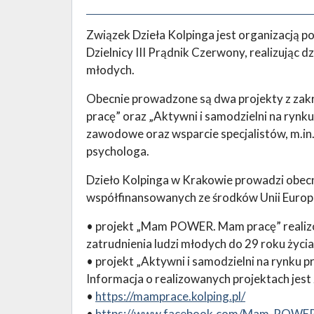
Związek Dzieła Kolpinga jest organizacją po
Dzielnicy III Prądnik Czerwony, realizując 
młodych.
Obecnie prowadzone są dwa projekty z za
pracę” oraz „Aktywni i samodzielni na rynku
zawodowe oraz wsparcie specjalistów, m.in
psychologa.
Dzieło Kolpinga w Krakowie prowadzi obec
współfinansowanych ze środków Unii Europe
• projekt „Mam POWER. Mam pracę” realizo
zatrudnienia ludzi młodych do 29 roku życia
• projekt „Aktywni i samodzielni na rynku p
Informacja o realizowanych projektach jest
•
https://mamprace.kolping.pl/
•
https://www.facebook.com/Mam-POW