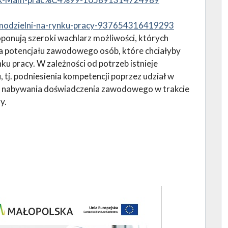
amodzielni-na-rynku-pracy-937654316419293
onują szeroki wachlarz możliwości, których
a potencjału zawodowego osób, które chciałyby
ku pracy. W zależności od potrzeb istnieje
 tj. podniesienia kompetencji poprzez udział w
raz nabywania doświadczenia zawodowego w trakcie
y.