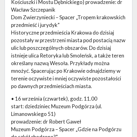
Kościuszki i Mostu Dębnickiego) prowadzenie: dr
Wacław Szczepanik
Dom Zwierzyniecki – Spacer „Tropem krakowskich
przedmieść i jurydyk”
Historyczne przedmieścia Krakowa do dzisiaj
pozostały w przestrzeni miasta pod postacią nazw
ulic lub poszczególnych obszarów. Do dzisiaj
istnieje ulica Retoryka lub Smoleńsk, a także teren
określany nazwą Wesoła. Przykłady można
mnożyć. Spacerując po Krakowie odnajdziemy w
terenie oczywiste i mniej oczywiste pozostałości
po dawnych przedmieściach miasta.
• 16 września (czwartek), godz. 11.00
start: dziedziniec Muzeum Podgórza (ul.
Limanowskiego 51)
prowadzenie: dr Robert Gaweł
Muzeum Podgórza – Spacer „Gdzie na Podgórzu
do szkół chodzono?”