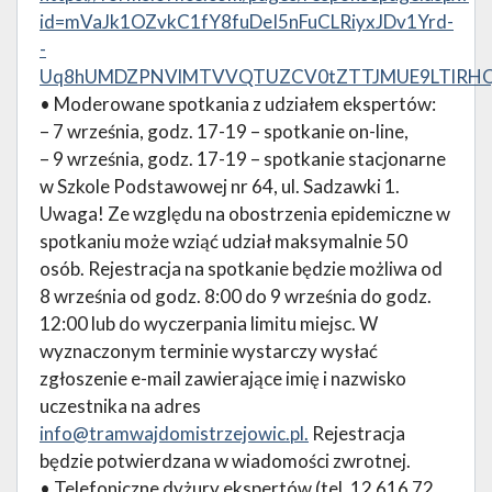
id=mVaJk1OZvkC1fY8fuDeI5nFuCLRiyxJDv1Yrd-
-
Uq8hUMDZPNVlMTVVQTUZCV0tZTTJMUE9LTlRHQy4
• Moderowane spotkania z udziałem ekspertów:
– 7 września, godz. 17-19 – spotkanie on-line,
– 9 września, godz. 17-19 – spotkanie stacjonarne
w Szkole Podstawowej nr 64, ul. Sadzawki 1.
Uwaga! Ze względu na obostrzenia epidemiczne w
spotkaniu może wziąć udział maksymalnie 50
osób. Rejestracja na spotkanie będzie możliwa od
8 września od godz. 8:00 do 9 września do godz.
12:00 lub do wyczerpania limitu miejsc. W
wyznaczonym terminie wystarczy wysłać
zgłoszenie e-mail zawierające imię i nazwisko
uczestnika na adres
info@tramwajdomistrzejowic.pl
.
Rejestracja
będzie potwierdzana w wiadomości zwrotnej.
• Telefoniczne dyżury ekspertów (tel. 12 616 72