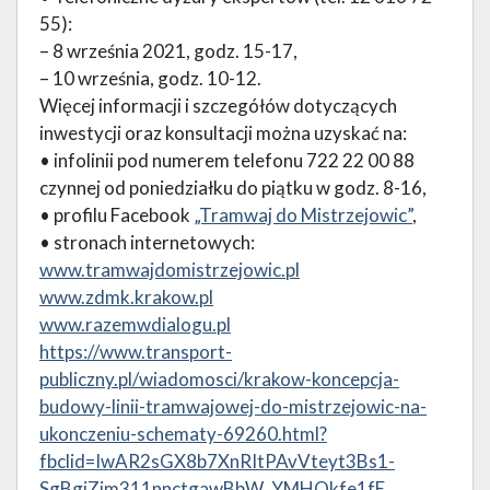
55):
– 8 września 2021, godz. 15-17,
– 10 września, godz. 10-12.
Więcej informacji i szczegółów dotyczących
inwestycji oraz konsultacji można uzyskać na:
• infolinii pod numerem telefonu 722 22 00 88
czynnej od poniedziałku do piątku w godz. 8-16,
• profilu Facebook
„Tramwaj do Mistrzejowic”
,
• stronach internetowych:
www.tramwajdomistrzejowic.pl
www.zdmk.krakow.pl
www.razemwdialogu.pl
https://www.transport-
publiczny.pl/wiadomosci/krakow-koncepcja-
budowy-linii-tramwajowej-do-mistrzejowic-na-
ukonczeniu-schematy-69260.html?
fbclid=IwAR2sGX8b7XnRItPAvVteyt3Bs1-
SgBgiZjm311nnctgawBbW_YMHOkfe1fE