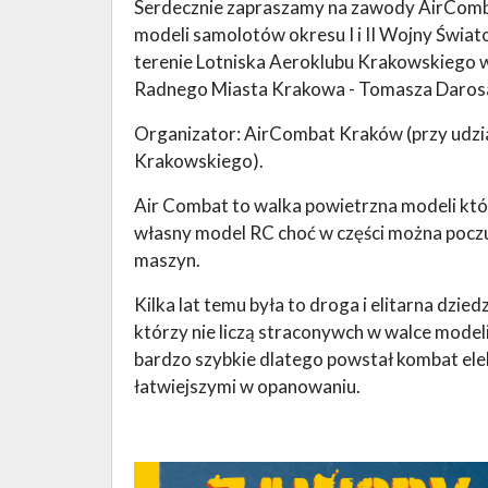
Serdecznie zapraszamy na zawody AirComba
modeli samolotów okresu I i II Wojny Świato
terenie Lotniska Aeroklubu Krakowskiego 
Radnego Miasta Krakowa - Tomasza Daros
Organizator: AirCombat Kraków (przy udzia
Krakowskiego).
Air Combat to walka powietrzna modeli któ
własny model RC choć w części można pocz
maszyn.
Kilka lat temu była to droga i elitarna dz
którzy nie liczą straconywch w walce modeli.
bardzo szybkie dlatego powstał kombat ele
łatwiejszymi w opanowaniu.