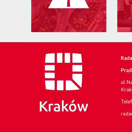
Rada 
Prąd
ul. N
Kra
Tele
rada