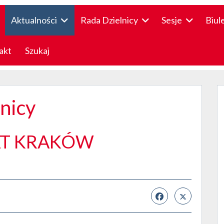
Aktualności
Rada Dzielnicy
Sesje
Biul
akt
Szukaj
lnicy
AT KRAKÓW