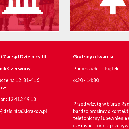
i Zarząd Dzielnicy III
Godziny otwarcia
nik Czerwony
Poniedziałek - Piątek
aczelna 12, 31-416
6:30 - 14:30
ków
fon:
12 412 49 13
Przed wizytą w biurze Ra
@dzielnica3.krakow.pl
bardzo prosimy o kontakt
telefoniczny i upewnienie 
czy inspektor nie przebyw