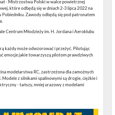
t - Mistrzostwa Polski w walce powietrznej
wej, które odbędą się w dniach 2-3 lipca 2022 na
w Pobiedniku. Zawody odbędą się pod patronatem
a.
le Centrum Młodzieży im. H. Jordana i Aeroklubu
rą każdy może odwzorować i przeżyć. Pilotując
uć emocje jakie towarzyszą pilotom prawdziwych
iedzina modelarstwa RC, zastrzeżona dla zamożnych
 Modele z silnikami spalinowymi są drogie, ciężkie i
ktryczny - tańszy, mniej urazowy z modelami