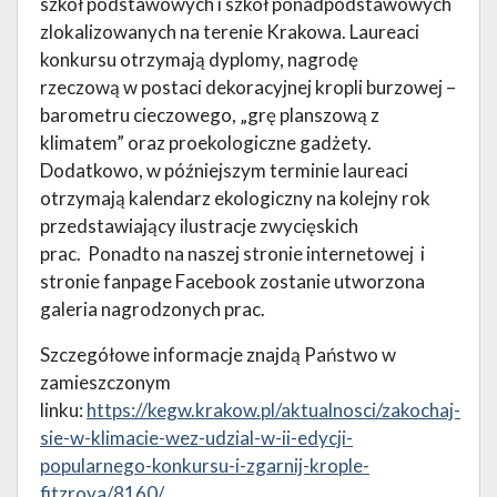
szkół podstawowych i szkół ponadpodstawowych
zlokalizowanych na terenie Krakowa. Laureaci
konkursu otrzymają dyplomy, nagrodę
rzeczową w postaci dekoracyjnej kropli burzowej –
barometru cieczowego, „grę planszową z
klimatem” oraz proekologiczne gadżety.
Dodatkowo, w późniejszym terminie laureaci
otrzymają kalendarz ekologiczny na kolejny rok
przedstawiający ilustracje zwycięskich
prac. Ponadto na naszej stronie internetowej i
stronie fanpage Facebook zostanie utworzona
galeria nagrodzonych prac.
Szczegółowe informacje znajdą Państwo w
zamieszczonym
linku:
https://kegw.krakow.pl/aktualnosci/zakochaj-
sie-w-klimacie-wez-udzial-w-ii-edycji-
popularnego-konkursu-i-zgarnij-krople-
fitzroya/8160/