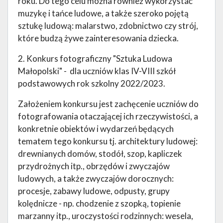
roku. Do tego celu można również wykorzystać
muzykę i tańce ludowe, a także szeroko pojętą
sztukę ludową: malarstwo, zdobnictwo czy strój,
które budzą żywe zainteresowania dziecka.
2. Konkurs fotograficzny "Sztuka Ludowa
Małopolski" - dla uczniów klas IV-VIII szkół
podstawowych rok szkolny 2022/2023.
Założeniem konkursu jest zachęcenie uczniów do
fotografowania otaczającej ich rzeczywistości, a
konkretnie obiektów i wydarzeń będących
tematem tego konkursu tj. architektury ludowej:
drewnianych domów, stodół, szop, kapliczek
przydrożnych itp., obrzędów i zwyczajów
ludowych, a także zwyczajów dorocznych:
procesje, zabawy ludowe, odpusty, grupy
kolędnicze - np. chodzenie z szopką, topienie
marzanny itp., uroczystości rodzinnych: wesela,