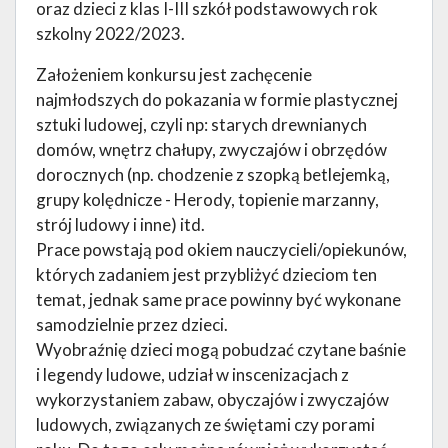
oraz dzieci z klas I-III szkół podstawowych rok
szkolny 2022/2023.
Założeniem konkursu jest zachęcenie
najmłodszych do pokazania w formie plastycznej
sztuki ludowej, czyli np: starych drewnianych
domów, wnętrz chałupy, zwyczajów i obrzędów
dorocznych (np. chodzenie z szopką betlejemką,
grupy kolędnicze - Herody, topienie marzanny,
strój ludowy i inne) itd.
Prace powstają pod okiem nauczycieli/opiekunów,
których zadaniem jest przybliżyć dzieciom ten
temat, jednak same prace powinny być wykonane
samodzielnie przez dzieci.
Wyobraźnię dzieci mogą pobudzać czytane baśnie
i legendy ludowe, udział w inscenizacjach z
wykorzystaniem zabaw, obyczajów i zwyczajów
ludowych, związanych ze świętami czy porami