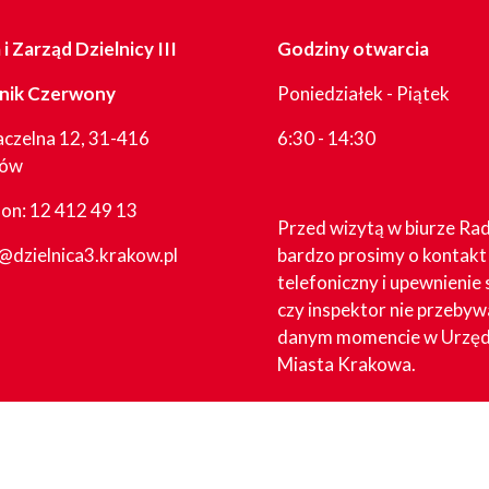
i Zarząd Dzielnicy III
Godziny otwarcia
nik Czerwony
Poniedziałek - Piątek
aczelna 12, 31-416
6:30 - 14:30
ków
fon:
12 412 49 13
Przed wizytą w biurze Ra
@dzielnica3.krakow.pl
bardzo prosimy o kontakt
telefoniczny i upewnienie 
czy inspektor nie przebyw
danym momencie w Urzęd
Miasta Krakowa.
W dni sesyjne godziny pr
biura mogą ulec zmianie.