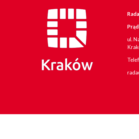
Rada 
Prąd
ul. N
Kra
Tele
rada