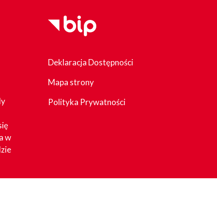
Deklaracja Dostępności
Mapa strony
dy
Polityka Prywatności
się
a w
zie
acy