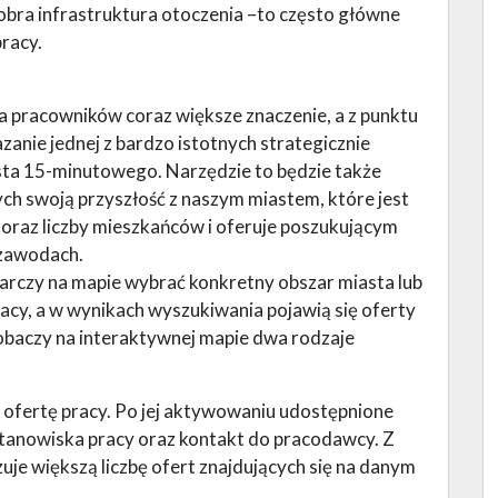
dobra infrastruktura otoczenia –to często główne
pracy.
a pracowników coraz większe znaczenie, a z punktu
zanie jednej z bardzo istotnych strategicznie
iasta 15-minutowego. Narzędzie to będzie także
ch swoją przyszłość z naszym miastem, które jest
oraz liczby mieszkańców i oferuje poszukującym
 zawodach.
starczy na mapie wybrać konkretny obszar miasta lub
acy, a w wynikach wyszukiwania pojawią się oferty
baczy na interaktywnej mapie dwa rodzaje
ofertę pracy. Po jej aktywowaniu udostępnione
tanowiska pracy oraz kontakt do pracodawcy. Z
zuje większą liczbę ofert znajdujących się na danym