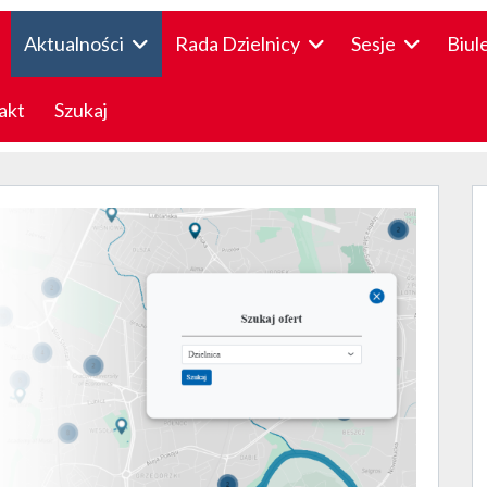
Aktualności
Rada Dzielnicy
Sesje
Biul
akt
Szukaj