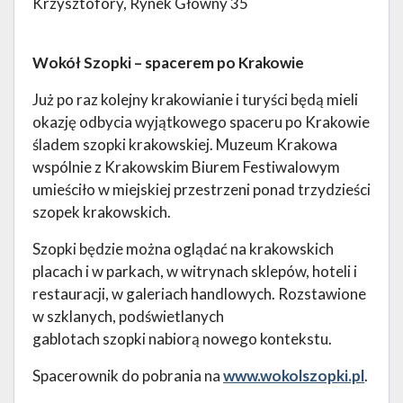
Krzysztofory, Rynek Główny 35
Wokół Szopki – spacerem po Krakowie
Już po raz kolejny krakowianie i turyści będą mieli
okazję odbycia wyjątkowego spaceru po Krakowie
śladem szopki krakowskiej. Muzeum Krakowa
wspólnie z Krakowskim Biurem Festiwalowym
umieściło w miejskiej przestrzeni ponad trzydzieści
szopek krakowskich.
Szopki będzie można oglądać na krakowskich
placach i w parkach, w witrynach sklepów, hoteli i
restauracji, w galeriach handlowych. Rozstawione
w szklanych, podświetlanych
gablotach szopki nabiorą nowego kontekstu.
Spacerownik do pobrania na
www.wokolszopki.pl
.