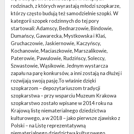
rodzinach, z których wyrastają młodzi szopkarze,
którzy często budują też samodzielnie szopki. W
kategorii szopek rodzinnych do tej pory
startowali: Adamscy, Bednarzowie, Bindowie,
Dumańscy, Gawarecka, Mystkowska i Klaś,
Gruchaczowie, Jaskiernowie, Kaczyńscy,
Kochanowie, Maciaszkowie, Marszalikowie,
Paterowie, Pawulowie, Rudzińscy, Soleccy,
Szwastowie, Wąsikowie. Jednym wystarcza
zapału na parę konkursów, a inni zostają na dłużej i
rozwijają swoją pasję.To właśnie dzięki
szopkarzom – depozytariuszom tradycji
szopkarstwa – przy wsparciu Muzeum Krakowa
szopkarstwo zostało wpisane w 2014 roku na
Krajową listę niematerialnego dziedzictwa
kulturowego, a w 2018 – jako pierwsze zjawisko z
Polski – na Listę reprezentatywną
niematerialnego dziedzictwa kulturowego