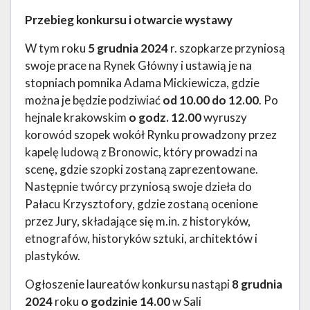
Przebieg konkursu i otwarcie wystawy
W tym roku
5 grudnia 2024
r. szopkarze przyniosą
swoje prace na Rynek Główny i ustawią je na
stopniach pomnika Adama Mickiewicza, gdzie
można je będzie podziwiać
od 10.00 do 12.00
. Po
hejnale krakowskim
o godz. 12.00
wyruszy
korowód szopek wokół Rynku prowadzony przez
kapelę ludową z Bronowic, który prowadzi na
scenę, gdzie szopki zostaną zaprezentowane.
Następnie twórcy przyniosą swoje dzieła do
Pałacu Krzysztofory, gdzie zostaną ocenione
przez Jury, składające się m.in. z historyków,
etnografów, historyków sztuki, architektów i
plastyków.
Ogłoszenie laureatów konkursu nastąpi
8 grudnia
2024
roku
o godzinie 14.00
w Sali