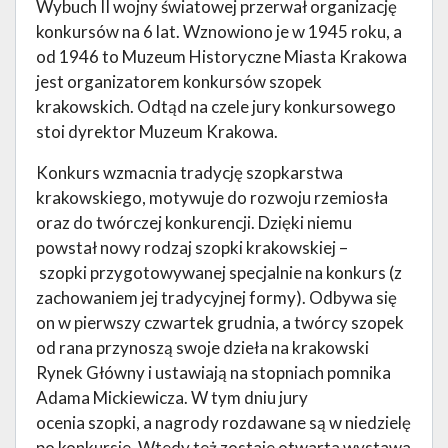
Wybuch II wojny światowej przerwał organizację
konkursów na 6 lat. Wznowiono je w 1945 roku, a
od 1946 to Muzeum Historyczne Miasta Krakowa
jest organizatorem konkursów szopek
krakowskich. Odtąd na czele jury konkursowego
stoi dyrektor Muzeum Krakowa.
Konkurs wzmacnia tradycję szopkarstwa
krakowskiego, motywuje do rozwoju rzemiosła
oraz do twórczej konkurencji. Dzięki niemu
powstał nowy rodzaj szopki krakowskiej –
szopki przygotowywanej specjalnie na konkurs (z
zachowaniem jej tradycyjnej formy). Odbywa się
on w pierwszy czwartek grudnia, a twórcy szopek
od rana przynoszą swoje dzieła na krakowski
Rynek Główny i ustawiają na stopniach pomnika
Adama Mickiewicza. W tym dniu jury
ocenia szopki, a nagrody rozdawane są w niedzielę
po konkursie. Wtedy też zostaje otwarta wystawa