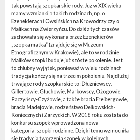
tak powstają szopkarskie rody. Już w XIX wieku
mamy wzmianki o takich rodzinach, np. o
Ezenekierach i Owsińskich na Krowodrzy czy o
Malikach na Zwierzyńcu. Do dziś z tych czasów
zachowała się wykonana przez Ezenekierów
„szopka matka” (znajduje się w Muzeum
Etnograficznym w Krakowie), ale to w rodzinie
Malików szopki buduje już szóste pokolenie. Jest
to chlubny wyjątek, ponieważ w wielu rodzinach
tradycja kończy się na trzecim pokoleniu. Najdłużej
trwające rody szopkarskie to: Dłużniewscy,
Gillertowie, Głuchowie, Markowscy, Ożogowie,
Paczyńscy-Czyżowie, a także bracia Freibergowie,
bracia Madejowie, rodzeństwo Delkowskich-
Koniecznych i Zarzyckich. W 2018 roku została do
konkursu szopek wprowadzona nowa
kategoria: szopki rodzinne. Dzięki temu wzmocniła
się tradycja tworzenia szopek w kolejnych