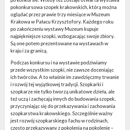
pokonkursowa szopek krakowskich, którą można
oglądać przez prawie trzy miesiące w Muzeum
Krakowa w Pałacu Krzysztofory. Każdego roku
po zakończeniu wystawy Muzeum kupuje
najpiękniejsze szopki, wzbogacając swoje zbiory.
Są one potem prezentowane na wystawach w
kraju i za granicą.
Podczas konkursu i na wystawie podziwiamy
przede wszystkim szopki, nie zawsze doceniając
ich twórców. A to właśnie im zawdzięczmy trwanie
i rozwój tej wyjątkowej tradycji. Szopkarki i
szopkarze nie tylko tworzą unikatowe dzieła, ale
też uczą i zachęcają innych do budowania szopek,
przyczyniając się do przekazywania i zachowania
szopkarstwa krakowskiego. Szczególnie ważny
jest rozwój szopkarskiego fachu w rodzinach,
często przekazywany z pokolenia na pokolenie –