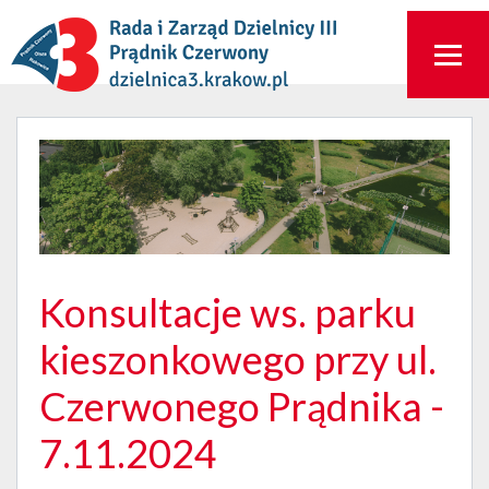
Konsultacje ws. parku
kieszonkowego przy ul.
Czerwonego Prądnika -
7.11.2024