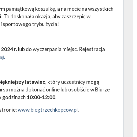
m pamiątkową koszulkę, a na mecie na wszystkich
i
. To doskonała okazja, aby zaszczepić w
 i sportowego trybu życia!
 2024 r.
lub do wyczerpania miejsc. Rejestracja
aj.
iękniejszy latawiec
, który uczestnicy mogą
rsu można dokonać online lub osobiście w Biurze
w godzinach
10:00-12:00
.
stronie:
www.biegtrzechkopcow.pl
.