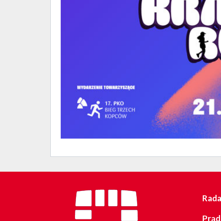
Rada 
Prąd