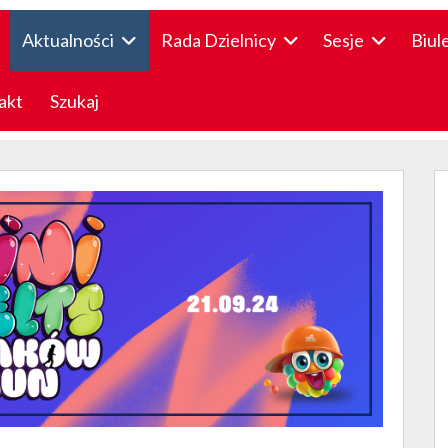
Aktualności
Rada Dzielnicy
Sesje
Biul
akt
Szukaj