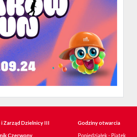
i Zarząd Dzielnicy III
Godziny otwarcia
nik Czerwony
Poniedziałek - Piątek