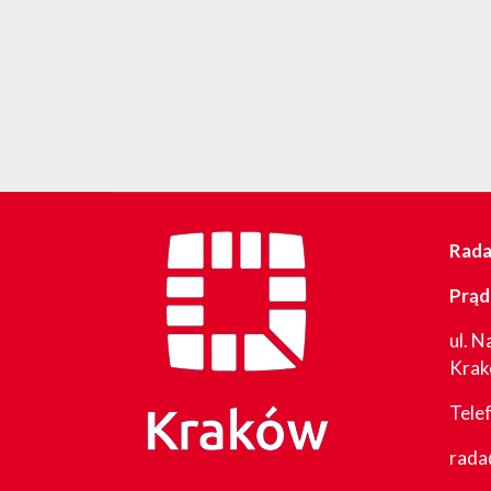
Rada 
Prąd
ul. N
Kra
Tele
rada