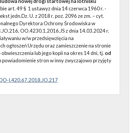
Budowa nowej drogi startowej na lotnisku
bie art. 49 § 1 ustawyz dnia 14 czerwca 1960 r. -
t jedn.Dz. U. z 2018 r. poz. 2096 ze zm. – cyt.
egionalnego Dyrektora Ochrony Środowiska w
JO.216, OO.4230.1.2016.JS z dnia 14.03.2024 r.
ziaływaniu w/w przedsięwzięcia na
ach ogłoszeń Urzędu oraz zamieszczenie na stronie
obwieszczenia lub jego kopii na okres 14 dni, tj.
od
b powiadomienie stron w inny zwyczajowo przyjęty
WOO-I.420.67.2018.JO.217