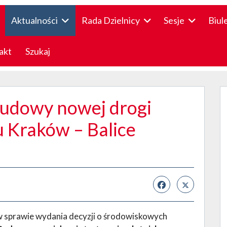
Aktualności
Rada Dzielnicy
Sesje
Biul
akt
Szukaj
budowy nowej drogi
u Kraków – Balice
 sprawie wydania decyzji o środowiskowych