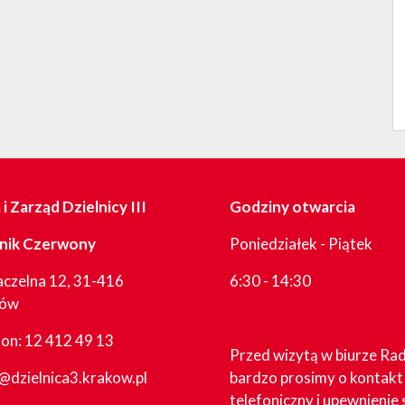
i Zarząd Dzielnicy III
Godziny otwarcia
nik Czerwony
Poniedziałek - Piątek
aczelna 12, 31-416
6:30 - 14:30
ków
fon:
12 412 49 13
Przed wizytą w biurze Ra
@dzielnica3.krakow.pl
bardzo prosimy o kontakt
telefoniczny i upewnienie 