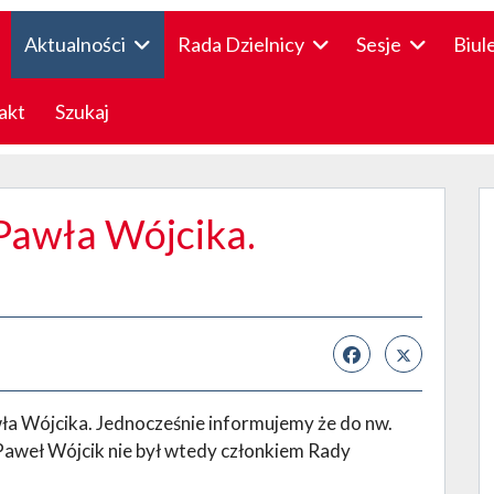
Aktualności
Rada Dzielnicy
Sesje
Biul
akt
Szukaj
Pawła Wójcika.
ła Wójcika. Jednocześnie informujemy że do nw.
 Paweł Wójcik nie był wtedy członkiem Rady