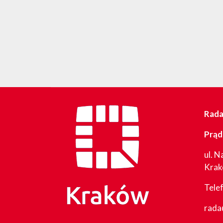
Rada 
Prąd
ul. N
Kra
Tele
rada