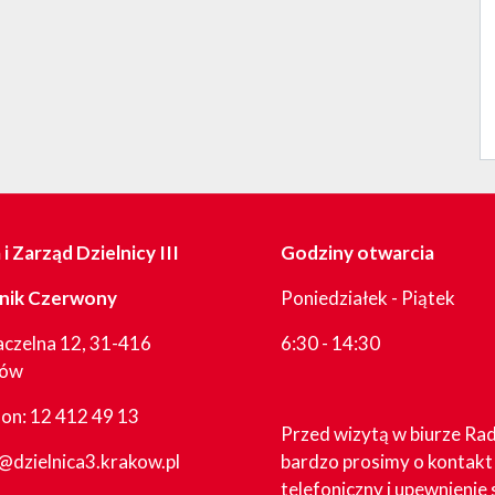
i Zarząd Dzielnicy III
Godziny otwarcia
nik Czerwony
Poniedziałek - Piątek
aczelna 12, 31-416
6:30 - 14:30
ków
fon:
12 412 49 13
Przed wizytą w biurze Ra
@dzielnica3.krakow.pl
bardzo prosimy o kontakt
telefoniczny i upewnienie 