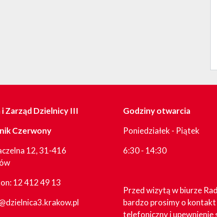
i Zarząd Dzielnicy III
Godziny otwarcia
nik Czerwony
Poniedziałek - Piątek
aczelna 12, 31-416
6:30 - 14:30
ków
fon:
12 412 49 13
Przed wizytą w biurze Ra
@dzielnica3.krakow.pl
bardzo prosimy o kontakt
telefoniczny i upewnienie 