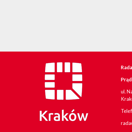
Rada 
Prąd
ul. N
Kra
Tele
rada