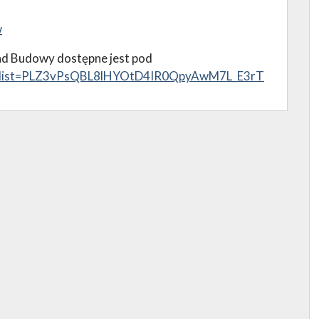
w
ad Budowy dostępne jest pod
ist?list=PLZ3vPsQBL8lHYOtD4IR0QpyAwM7L_E3rT