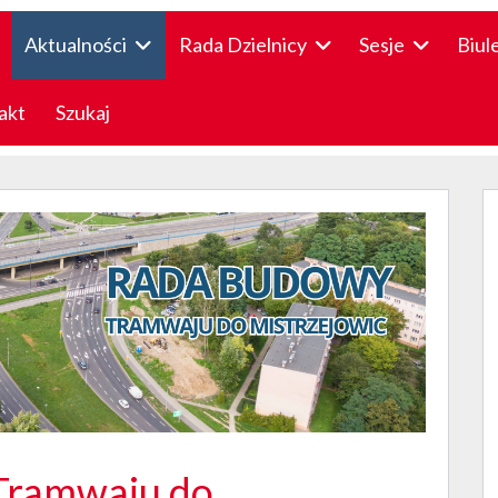
Aktualności
Rada Dzielnicy
Sesje
Biul
akt
Szukaj
Tramwaju do