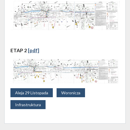
ETAP 2
[pdf]
Aleja 29 Listopada
Woronicza
Infrastruktura