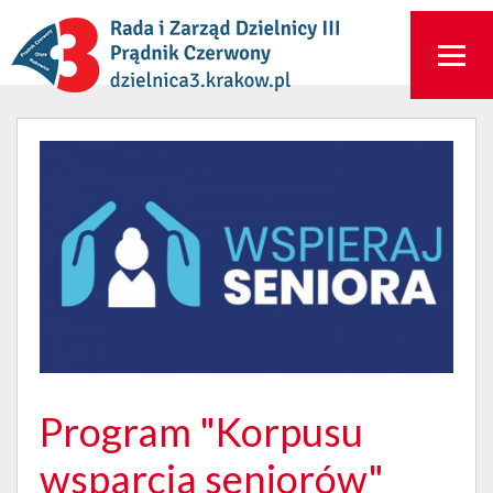
Program "Korpusu
wsparcia seniorów"