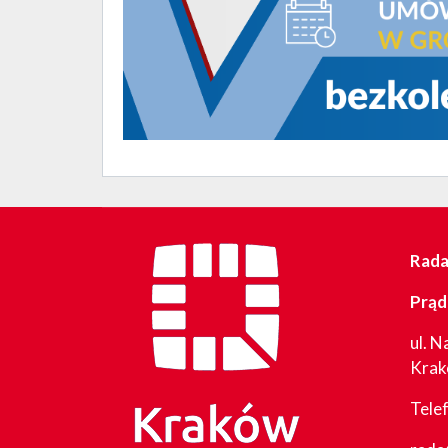
Rada 
Prąd
ul. N
Kra
Tele