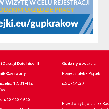
i Zarząd Dzielnicy III
Godziny otwarcia
nik Czerwony
Poniedziałek - Piątek
aczelna 12, 31-416
6:30 - 14:30
ków
fon:
12 412 49 13
Przed wizytą w biurze Ra