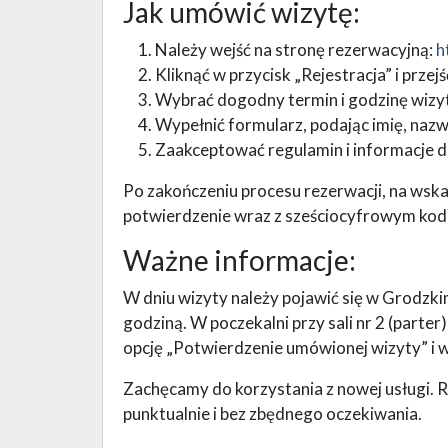
Jak umówić wizytę:
Należy wejść na stronę rezerwacyjną:
h
Kliknąć w przycisk „Rejestracja” i przej
Wybrać dogodny termin i godzinę wizy
Wypełnić formularz, podając imię, nazw
Zaakceptować regulamin i informacje 
Po zakończeniu procesu rezerwacji, na wska
potwierdzenie wraz z sześciocyfrowym ko
Ważne informacje:
W dniu wizyty należy pojawić się w Grodzk
godziną. W poczekalni przy sali nr 2 (parter
opcję „Potwierdzenie umówionej wizyty” i 
Zachęcamy do korzystania z nowej usługi. R
punktualnie i bez zbędnego oczekiwania.