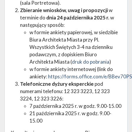
(sala Portretowa).
Zbieranie wniosków, uwag i propozycji
w
terminie do
dnia 24 października 2025
r.
w
następujący sposób:
w formie ankiety papierowej, w siedzibie
Biura Architekta Miasta przy Pl.
Wszystkich Świętych 3-4 na dzienniku
podawczym, z dopiskiem Biuro
Architekta Miasta (
druk do pobrania
)
w formie ankiety internetowej (link do
ankiety:
https://forms.office.com/e/BBev70P
Telefoniczne dyżury eksperckie
pod
numerami telefonu: 12 323 3223, 12 323
3224, 12 323 3226:
7 października 2025 r. w godz. 9.00-15.00
21 października 2025 r. w godz. 9.00-
15.00