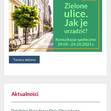
Tereny zielone
Aktualności
Dzielnica III podczas Dnia Otwartego