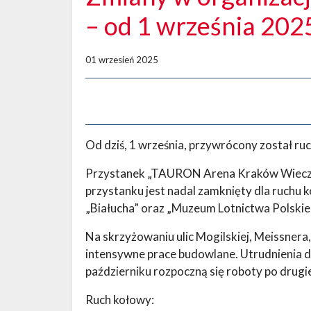
– od 1 września 202
01 wrzesień 2025
Od dziś, 1 września, przywrócony został ruc
Przystanek „TAURON Arena Kraków Wieczys
przystanku jest nadal zamknięty dla ruchu
„Białucha” oraz „Muzeum Lotnictwa Polskie
Na skrzyżowaniu ulic Mogilskiej, Meissnera,
intensywne prace budowlane. Utrudnienia d
październiku rozpoczną się roboty po drugie
Ruch kołowy: