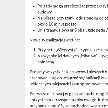
Pojazdy mogą przejeżdżać przez skrzyż
budowy.
Najbliższe przystanki oddalone są od 
około 10 minut pieszo.
Linia tramwajowa nr 5 obsługuje pętl
Nowe sygnalizacje świetlne:
Przy pętli „Wieczysta” – sygnalizacja 
Na wysokości dawnych „Młynów” – sygnal
północną.
Prosimy wszystkich kierowców i pieszych o
stosowanie się do wskazań sygnalizacji świe
widocznych miejscach i zaprogramowane ta
Pierwsze dni nowej organizacji ruchu mog
korzystania z transportu zbiorowego, któr
przypadku podróży samochodem warto rozwa