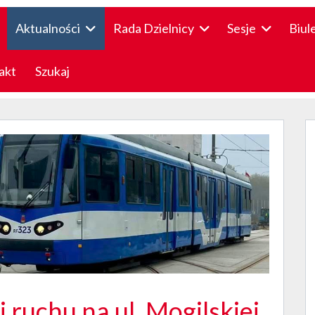
Aktualności
Rada Dzielnicy
Sesje
Biul
akt
Szukaj
 ruchu na ul. Mogilskiej