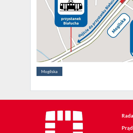
Mogilska
Rada 
Prąd