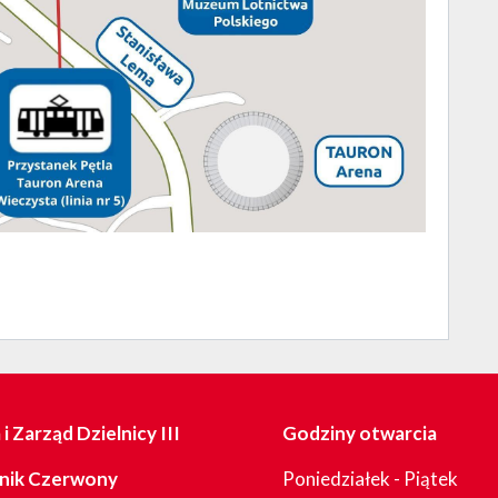
i Zarząd Dzielnicy III
Godziny otwarcia
nik Czerwony
Poniedziałek - Piątek