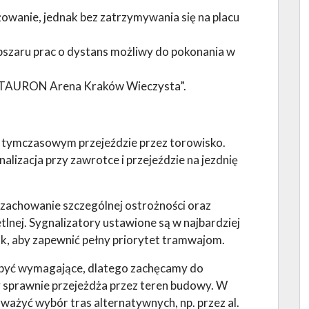
owanie, jednak bez zatrzymywania się na placu
obszaru prac o dystans możliwy do pokonania w
ę „TAURON Arena Kraków Wieczysta”.
na tymczasowym przejeździe przez torowisko.
izacja przy zawrotce i przejeździe na jezdnię
 zachowanie szczególnej ostrożności oraz
tlnej. Sygnalizatory ustawione są w najbardziej
k, aby zapewnić pełny priorytet tramwajom.
ą być wymagające, dlatego zachęcamy do
y sprawnie przejeżdża przez teren budowy. W
żyć wybór tras alternatywnych, np. przez al.