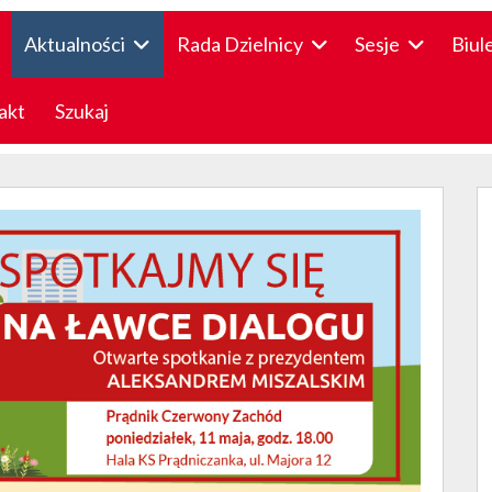
Aktualności
Rada Dzielnicy
Sesje
Biul
akt
Szukaj