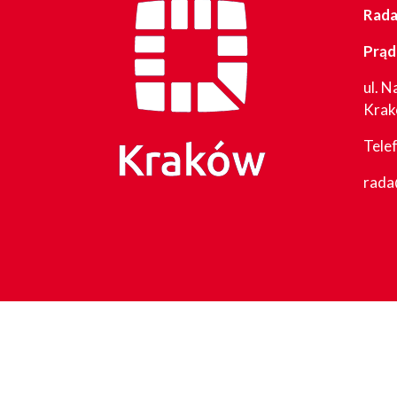
Rada 
Prąd
ul. N
Kra
Tele
rada