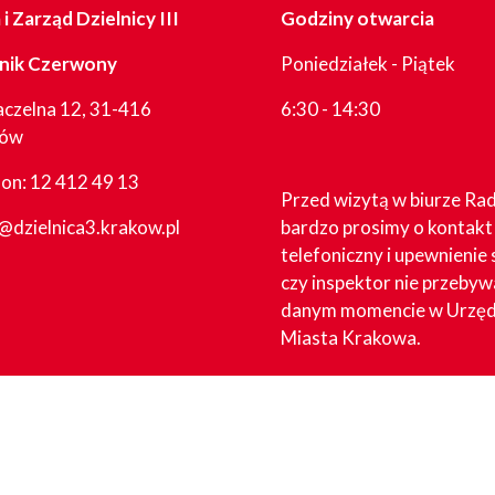
i Zarząd Dzielnicy III
Godziny otwarcia
nik Czerwony
Poniedziałek - Piątek
aczelna 12, 31-416
6:30 - 14:30
ków
fon:
12 412 49 13
Przed wizytą w biurze Ra
@dzielnica3.krakow.pl
bardzo prosimy o kontakt
telefoniczny i upewnienie 
czy inspektor nie przebyw
danym momencie w Urzęd
Miasta Krakowa.
W dni sesyjne godziny pr
biura mogą ulec zmianie.