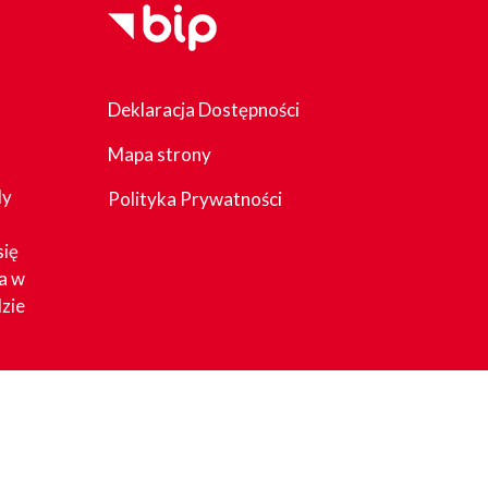
Deklaracja Dostępności
Mapa strony
dy
Polityka Prywatności
się
a w
zie
acy