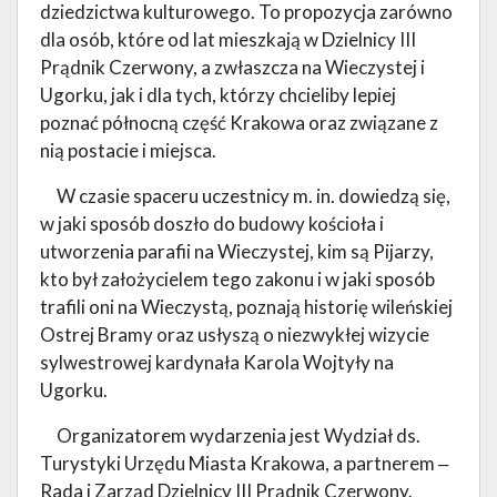
dziedzictwa kulturowego. To propozycja zarówno
dla osób, które od lat mieszkają w Dzielnicy III
Prądnik Czerwony, a zwłaszcza na Wieczystej i
Ugorku, jak i dla tych, którzy chcieliby lepiej
poznać północną część Krakowa oraz związane z
nią postacie i miejsca.
W czasie spaceru uczestnicy m. in. dowiedzą się,
w jaki sposób doszło do budowy kościoła i
utworzenia parafii na Wieczystej, kim są Pijarzy,
kto był założycielem tego zakonu i w jaki sposób
trafili oni na Wieczystą, poznają historię wileńskiej
Ostrej Bramy oraz usłyszą o niezwykłej wizycie
sylwestrowej kardynała Karola Wojtyły na
Ugorku.
Organizatorem wydarzenia jest Wydział ds.
Turystyki Urzędu Miasta Krakowa, a partnerem ‒
Rada i Zarząd Dzielnicy III Prądnik Czerwony.