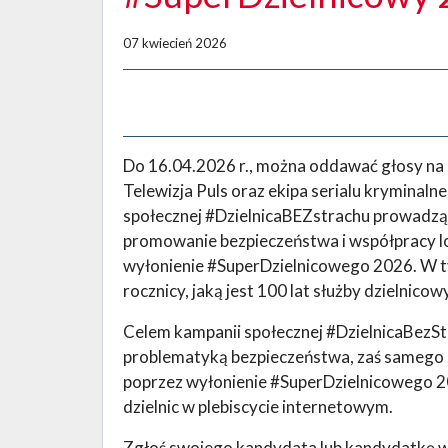
07 kwiecień 2026
Do 16.04.2026 r., można oddawać głosy na
Telewizja Puls oraz ekipa serialu kryminaln
społecznej #DzielnicaBEZstrachu prowadzą 
promowanie bezpieczeństwa i współpracy lo
wyłonienie #SuperDzielnicowego 2026. W ty
rocznicy, jaką jest 100 lat służby dzielnico
Celem kampanii społecznej #DzielnicaBezSt
problematyką bezpieczeństwa, zaś samego p
poprzez wyłonienie #SuperDzielnicowego 20
dzielnic w plebiscycie internetowym.
Zgłoś swojego kandydata lub kandydatkę 