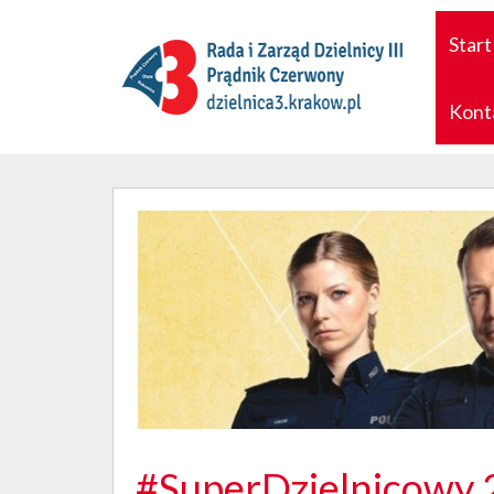
Start
Kont
#SuperDzielnicowy