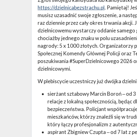
https://dzielnicabezstrachu.pl
. Pamiętaj! Je
musisz uzasadnić swoje zgłoszenie, a nas
raz dziennie przez cały okres trwania akcji
dzielnicowemu wystarczy oddanie samego g
chociażby jednego znaku w polu uzasadnien
nagrody: 5 x 1000 złotych. Organizatorzy pl
Społecznej Komendy Głównej Policji oraz Te
poszukiwania #SuperDzielnicowego 2026 ora
dzielnicowymi.
W plebiscycie uczestniczy już dwójka dzieln
sierżant sztabowy Marcin Boroń ‒ od 3 
relacje z lokalną społecznością, będąc 
bezpieczeństwa. Policjant współpracuje 
mieszkańców, którzy znaleźli się w tru
który łączy profesjonalizm z autentyc
aspirant Zbigniew Czupta ‒ od 7 lat z 