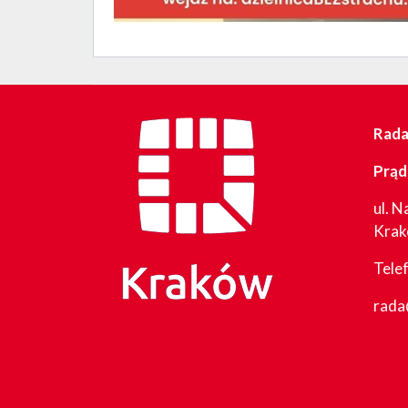
Rada 
Prąd
ul. N
Kra
Tele
rada