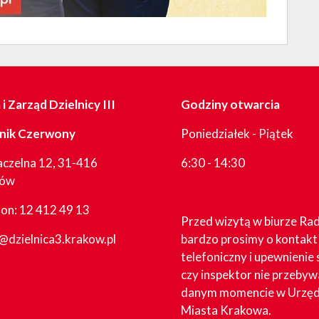
i Zarząd Dzielnicy III
Godziny otwarcia
nik Czerwony
Poniedziałek - Piątek
aczelna 12, 31-416
6:30 - 14:30
ków
fon:
12 412 49 13
Przed wizytą w biurze Ra
@dzielnica3.krakow.pl
bardzo prosimy o kontakt
telefoniczny i upewnienie 
czy inspektor nie przebyw
danym momencie w Urzęd
Miasta Krakowa.