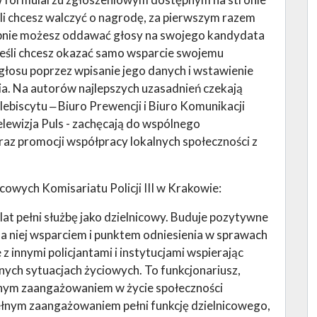
śli chcesz walczyć o nagrodę, za pierwszym razem
tępnie możesz oddawać głosy na swojego kandydata
. Jeśli chcesz okazać samo wsparcie swojemu
łosu poprzez wpisanie jego danych i wstawienie
ia. Na autorów najlepszych uzasadnień czekają
ebiscytu ‒ Biuro Prewencji i Biuro Komunikacji
lewizja Puls - zachęcają do wspólnego
z promocji współpracy lokalnych społeczności z
icowych Komisariatu Policji III w Krakowie:
lat pełni służbę jako dzielnicowy. Buduje pozytywne
dla niej wsparciem i punktem odniesienia w sprawach
z innymi policjantami i instytucjami wspierając
dnych sytuacjach życiowych. To funkcjonariusz,
znym zaangażowaniem w życie społeczności
pełnym zaangażowaniem pełni funkcję dzielnicowego,