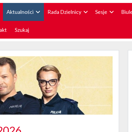
Aktualności
Rada Dzielnicy
Sesje
Biul
akt
Szukaj
 2026