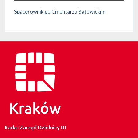
Spacerownik po Cmentarzu Batowickim
Rada i Zarząd Dzielnicy III