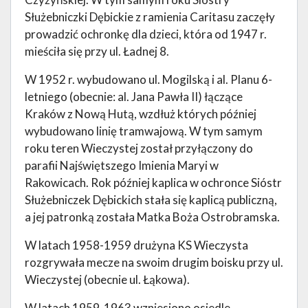
Służebniczki Dębickie z ramienia Caritasu zaczęły
prowadzić ochronkę dla dzieci, która od 1947 r.
mieściła się przy ul. Ładnej 8.
W 1952 r. wybudowano ul. Mogilską i al. Planu 6-
letniego (obecnie: al. Jana Pawła II) łączące
Kraków z Nową Hutą, wzdłuż których później
wybudowano linię tramwajową. W tym samym
roku teren Wieczystej został przyłączony do
parafii Najświętszego Imienia Maryi w
Rakowicach. Rok później kaplica w ochronce Sióstr
Służebniczek Dębickich stała się kaplicą publiczną,
a jej patronką została Matka Boża Ostrobramska.
W latach 1958-1959 drużyna KS Wieczysta
rozgrywała mecze na swoim drugim boisku przy ul.
Wieczystej (obecnie ul. Łąkowa).
W latach 1959-1963 wzniesiono osiedle