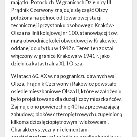
majątku Potockich. W granicach Dzielnicy III
Prądnik Czerwony znajduje się część Olszy
położona na północ od towarowej stacji
technicznej i przystanku osobowego Kraków-
Olsza na linii kolejowej nr 100, stanowiącej tzw.
małą obwodnicę kolei obwodowej w Krakowie,
oddanej do użytku w 1942 r. Teren ten został
włączony w granice Krakowa w 1941 r. jako
dzielnica katastralna XLII Olsza.
W latach 60. XX w. na pograniczu dawnych wsi
Olsza, Prądnik Czerwony i Rakowice powstało
osiedle mieszkaniowe Olsza II, które w założeniu
było projektowane dla dużej liczby mieszkańców.
Zajmuje ono powierzchnię 40 ha z przeważającą
zabudową bloków czteropiętrowych uzupełnioną
kilkoma dziesięciopiętrowymi wieżowcami.
Charakterystycznymi elementami