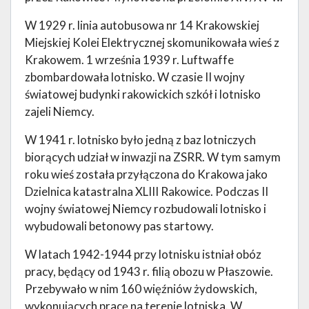
W 1929 r. linia autobusowa nr 14 Krakowskiej
Miejskiej Kolei Elektrycznej skomunikowała wieś z
Krakowem. 1 września 1939 r. Luftwaffe
zbombardowała lotnisko. W czasie II wojny
światowej budynki rakowickich szkół i lotnisko
zajeli Niemcy.
W 1941 r. lotnisko było jedną z baz lotniczych
biorących udział w inwazji na ZSRR. W tym samym
roku wieś została przyłączona do Krakowa jako
Dzielnica katastralna XLIII Rakowice. Podczas II
wojny światowej Niemcy rozbudowali lotnisko i
wybudowali betonowy pas startowy.
W latach 1942-1944 przy lotnisku istniał obóz
pracy, będący od 1943 r. filią obozu w Płaszowie.
Przebywało w nim 160 więźniów żydowskich,
wykonujących pracę na terenie lotniska. W