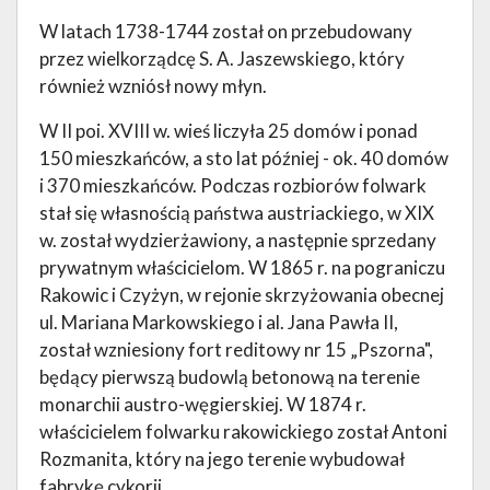
W latach 1738-1744 został on przebudowany
przez wielkorządcę S. A. Jaszewskiego, który
również wzniósł nowy młyn.
W II poi. XVIII w. wieś liczyła 25 domów i ponad
150 mieszkańców, a sto lat później - ok. 40 domów
i 370 mieszkańców. Podczas rozbiorów folwark
stał się własnością państwa austriackiego, w XIX
w. został wydzierżawiony, a następnie sprzedany
prywatnym właścicielom. W 1865 r. na pograniczu
Rakowic i Czyżyn, w rejonie skrzyżowania obecnej
ul. Mariana Markowskiego i al. Jana Pawła II,
został wzniesiony fort reditowy nr 15 „Pszorna",
będący pierwszą budowlą betonową na terenie
monarchii austro-węgierskiej. W 1874 r.
właścicielem folwarku rakowickiego został Antoni
Rozmanita, który na jego terenie wybudował
fabrykę cykorii.