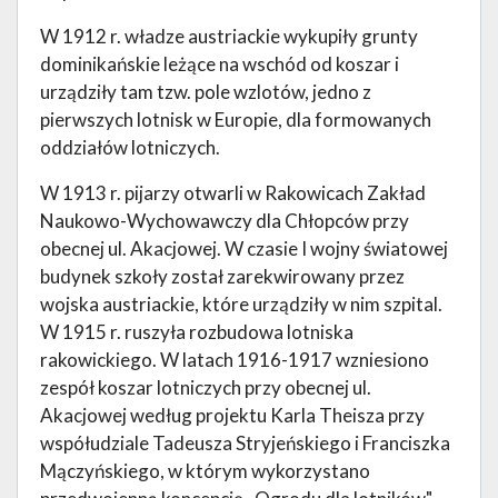
W 1912 r. władze austriackie wykupiły grunty
dominikańskie leżące na wschód od koszar i
urządziły tam tzw. pole wzlotów, jedno z
pierwszych lotnisk w Europie, dla formowanych
oddziałów lotniczych.
W 1913 r. pijarzy otwarli w Rakowicach Zakład
Naukowo-Wychowawczy dla Chłopców przy
obecnej ul. Akacjowej. W czasie I wojny światowej
budynek szkoły został zarekwirowany przez
wojska austriackie, które urządziły w nim szpital.
W 1915 r. ruszyła rozbudowa lotniska
rakowickiego. W latach 1916-1917 wzniesiono
zespół koszar lotniczych przy obecnej ul.
Akacjowej według projektu Karla Theisza przy
współudziale Tadeusza Stryjeńskiego i Franciszka
Mączyńskiego, w którym wykorzystano