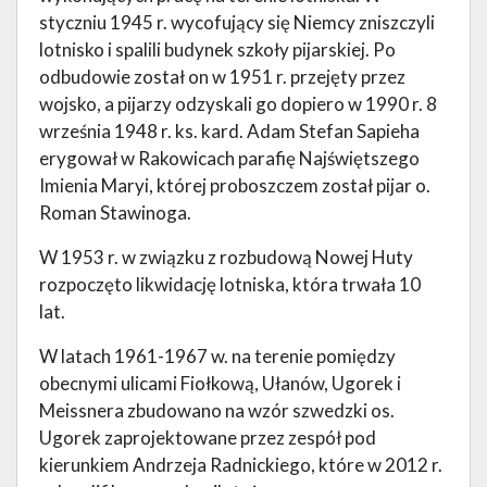
styczniu 1945 r. wycofujący się Niemcy zniszczyli
lotnisko i spalili budynek szkoły pijarskiej. Po
odbudowie został on w 1951 r. przejęty przez
wojsko, a pijarzy odzyskali go dopiero w 1990 r. 8
września 1948 r. ks. kard. Adam Stefan Sapieha
erygował w Rakowicach parafię Najświętszego
Imienia Maryi, której proboszczem został pijar o.
Roman Stawinoga.
W 1953 r. w związku z rozbudową Nowej Huty
rozpoczęto likwidację lotniska, która trwała 10
lat.
W latach 1961-1967 w. na terenie pomiędzy
obecnymi ulicami Fiołkową, Ułanów, Ugorek i
Meissnera zbudowano na wzór szwedzki os.
Ugorek zaprojektowane przez zespół pod
kierunkiem Andrzeja Radnickiego, które w 2012 r.