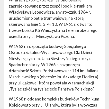
zaprojektowane przez zespół pod kie-runkiem
Władysława Leonowicza, a w styczniu 1964 r.
uruchomiono pętlę tramwajową, na którą
skierowano linie 1, 3, 4 i 10. W 1961 r. otwarto
trzecie boisko KS Wieczysta na terenie obecnego
osiedla przy ul. Mieczysława Pszona.
W 1962 r. rozpoczęto budowę Specjalnego
Ośrodka Szkolno-Wychowawczego Dla Dzieci
Niesłyszących im. Jana Siestrzyńskiego przy ul.
Spadochroniarzy. W 1966 r. rozpoczęła
działalność Szkoła Podstawowa nr 114 im. Juliana
Marchlewskiego (obecnie: im. Arkadego Fiedlera)
przy ul. Łąkowej, która powstała w ramach akcji
„Tysiąc szkół na tysiąclecie Państwa Polskiego".
W 1968 r. oddano kompleks budynków Technikum
Kolejowego przy ul. Ułanów, która była wówczas