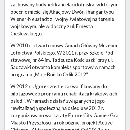
zachowany budynek kancelarii lotniska, w którym
obecnie mieści się Akacjowy Dwór, i hangar typu
Wiener-Neustadt z I wojny światowej na terenie
wojskowym, ale widoczny z ul. Ernesta
Cieślewskiego.
W 2010 r. otwarto nowy Gmach Główny Muzeum
Lotnictwa Polskiego. W 2011 r. przy Szkole Pod-
stawowej nr 64 im. Tadeusza Kościuszki przy ul.
Sadzawki otwarto kompleks sportowy w ramach
programu „Moje Boisko Orlik 2012".
W 2012 r. Ugorek został zakwalifikowany do
pilotażowego programu rehabilitacji krakowskich
osiedli. W ramach działań związanych z jego
rewitalizacją społeczną na osiedlu w 2012 r.
zorganizowano warsztaty Future City Game - Gra
Miasto Przyszłości, a rok później projekt Active
Citizens - Aktywna Społeczność. Od 2013 r. w