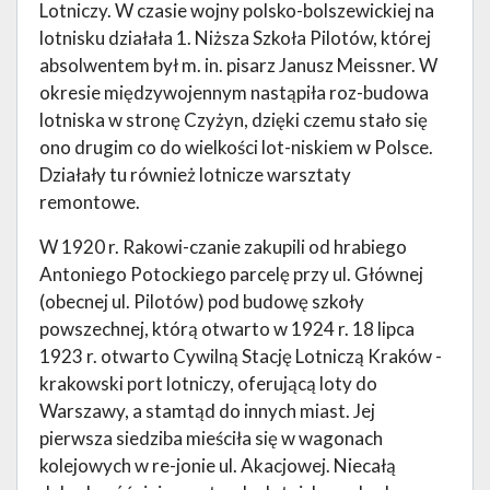
Lotniczy. W czasie wojny polsko-bolszewickiej na
lotnisku działała 1. Niższa Szkoła Pilotów, której
absolwentem był m. in. pisarz Janusz Meissner. W
okresie międzywojennym nastąpiła roz-budowa
lotniska w stronę Czyżyn, dzięki czemu stało się
ono drugim co do wielkości lot-niskiem w Polsce.
Działały tu również lotnicze warsztaty
remontowe.
W 1920 r. Rakowi-czanie zakupili od hrabiego
Antoniego Potockiego parcelę przy ul. Głównej
(obecnej ul. Pilotów) pod budowę szkoły
powszechnej, którą otwarto w 1924 r. 18 lipca
1923 r. otwarto Cywilną Stację Lotniczą Kraków -
krakowski port lotniczy, oferującą loty do
Warszawy, a stamtąd do innych miast. Jej
pierwsza siedziba mieściła się w wagonach
kolejowych w re-jonie ul. Akacjowej. Niecałą