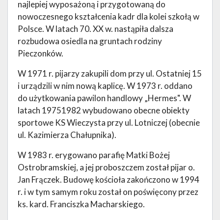
najlepiej wyposażoną i przygotowaną do
nowoczesnego kształcenia kadr dla kolei szkołą w
Polsce. W latach 70. XX w. nastąpiła dalsza
rozbudowa osiedla na gruntach rodziny
Pieczonków.
W 1971 r. pijarzy zakupili dom przy ul. Ostatniej 15
i urządzili w nim nową kaplicę. W 1973 r. oddano
do użytkowania pawilon handlowy „Hermes". W
latach 19751982 wybudowano obecne obiekty
sportowe KS Wieczysta przy ul. Lotniczej (obecnie
ul. Kazimierza Chałupnika).
W 1983 r. erygowano parafię Matki Bożej
Ostrobramskiej, a jej proboszczem został pijar o.
Jan Frączek. Budowę kościoła zakończono w 1994
r. i w tym samym roku został on poświęcony przez
ks. kard. Franciszka Macharskiego.