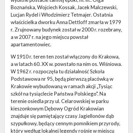
Boznańska, Wojciech Kossak, Jacek Malczewski,
Lucjan Rydel i Włodzimierz Tetmajer. Ostatnia
właścicielka dworku Anna Dettloff zmarła w 1979
r. Zrujnowany budynek został w 2000 r. rozebrany,
a w 2007 r. na jego miejscu powstał
apartamentowiec.
W 1910 r. teren ten został włączony do Krakowa,
a w latach 60. XX w. powstało na nim os. Wiśniowa.
W 1962 r. rozpoczęła tu działalność Szkoła
Podstawowa nr 95, będą pierwszą placówką w
Krakowie wybudowaną w ramach akcji „Tysiąc
szkół na tysiąclecie Państwa Polskiego". Na
terenie osiedla przy ul. Celarowskiej w parku
kieszonkowym Dębowy Ogród Krakowian
znajduje się pamiętający czasy Jagiellonów dąb
szypułkowy, będący cennym pomnikiem przyrody,
który według lokalnej legendy rośnie w miejscu