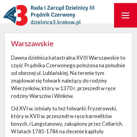
Warszawskie
Dawna dzielnica katastralna XVIII Warszawskie to
część Prądnika Czerwonego położona na południe
od obecnej ul. Lublańskiej. Na terenie tym
znajdował się folwark należący do rodziny
Wierzynków, który w 1370 r. przeszedł w ręce
rodziny Warszów i Winków.
Od XVI w. istniały tu też folwarki: Fryzerowski,
który w XVII w. przeszedł w ręce karmelitów
bosych, i Langstanowy, zakupiony przez Cellarich.
W latach 1785-1786 na zlecenie kapituły