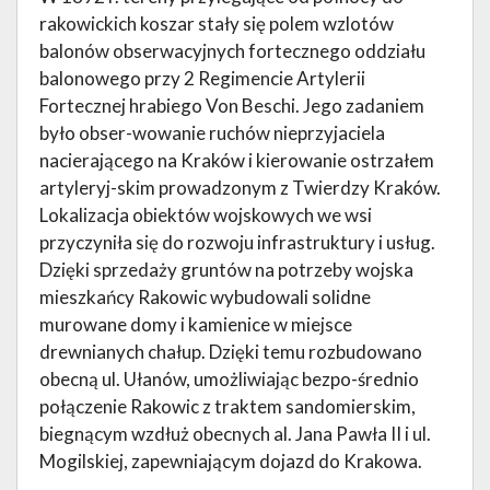
rakowickich koszar stały się polem wzlotów
balonów obserwacyjnych fortecznego oddziału
balonowego przy 2 Regimencie Artylerii
Fortecznej hrabiego Von Beschi. Jego zadaniem
było obser-wowanie ruchów nieprzyjaciela
nacierającego na Kraków i kierowanie ostrzałem
artyleryj-skim prowadzonym z Twierdzy Kraków.
Lokalizacja obiektów wojskowych we wsi
przyczyniła się do rozwoju infrastruktury i usług.
Dzięki sprzedaży gruntów na potrzeby wojska
mieszkańcy Rakowic wybudowali solidne
murowane domy i kamienice w miejsce
drewnianych chałup. Dzięki temu rozbudowano
obecną ul. Ułanów, umożliwiając bezpo-średnio
połączenie Rakowic z traktem sandomierskim,
biegnącym wzdłuż obecnych al. Jana Pawła II i ul.
Mogilskiej, zapewniającym dojazd do Krakowa.