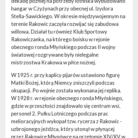
dekadę później na potrzeby lotniska wybudowano
hangar w Czyżynach przy obecnej ul. Izydora
Stella-Sawickiego. W okresie międzywojennym na
terenie Rakowic zaczęła rozwijać się zabudowa
willowa. Działał tu również Klub Sportowy
Rakowiczanka, na którego boisku w rejonie
obecnego ronda Młyńskiego podczas II wojny
światowej rozgrywane były nielegalne
mistrzostwa Krakowa w piłce nożnej.
W 1925 r. przy kaplicy pijarów ustawiono figurę
Matki Bożej, którą Niemcy zniszczyli podczas
okupacji. Po wojnie została wykonana jej replika.
W 1928 r. w rejonie obecnego ronda Młyńskiego,
gdzie w przeszłości znajdowało się centrum wsi,
personel 2. Pułku Lotniczego podczas prac
melioracyjnych wykopał tzw. rycerza z Rakowic -
uzbrojonego jeźdźca, który utonął w płynącej
przez Rakowice Młynówce na przełomie XIV/XV w.