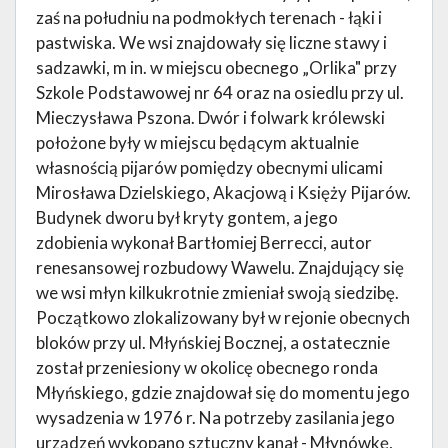
zaś na południu na podmokłych terenach - łąki i
pastwiska. We wsi znajdowały się liczne stawy i
sadzawki, m in. w miejscu obecnego „Orlika" przy
Szkole Podstawowej nr 64 oraz na osiedlu przy ul.
Mieczysława Pszona. Dwór i folwark królewski
położone były w miejscu będącym aktualnie
własnością pijarów pomiędzy obecnymi ulicami
Mirosława Dzielskiego, Akacjową i Księży Pijarów.
Budynek dworu był kryty gontem, a jego
zdobienia wykonał Bartłomiej Berrecci, autor
renesansowej rozbudowy Wawelu. Znajdujący się
we wsi młyn kilkukrotnie zmieniał swoją siedzibę.
Początkowo zlokalizowany był w rejonie obecnych
bloków przy ul. Młyńskiej Bocznej, a ostatecznie
został przeniesiony w okolicę obecnego ronda
Młyńskiego, gdzie znajdował się do momentu jego
wysadzenia w 1976 r. Na potrzeby zasilania jego
urządzeń wykopano sztuczny kanał - Młynówkę,