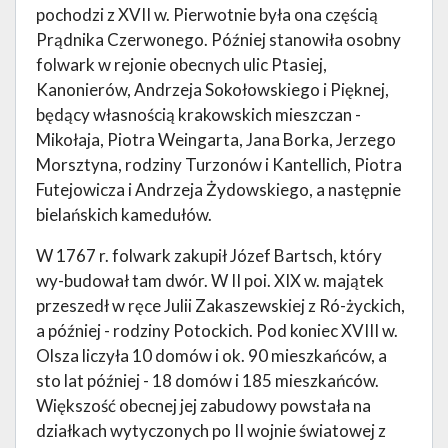
pochodzi z XVII w. Pierwotnie była ona częścią
Prądnika Czerwonego. Później stanowiła osobny
folwark w rejonie obecnych ulic Ptasiej,
Kanonierów, Andrzeja Sokołowskiego i Pięknej,
będący własnością krakowskich mieszczan -
Mikołaja, Piotra Weingarta, Jana Borka, Jerzego
Morsztyna, rodziny Turzonów i Kantellich, Piotra
Futejowicza i Andrzeja Żydowskiego, a następnie
bielańskich kamedułów.
W 1767 r. folwark zakupił Józef Bartsch, który
wy-budował tam dwór. W II poi. XIX w. majątek
przeszedł w ręce Julii Zakaszewskiej z Ró-życkich,
a później - rodziny Potockich. Pod koniec XVIII w.
Olsza liczyła 10 domów i ok. 90 mieszkańców, a
sto lat później - 18 domów i 185 mieszkańców.
Większość obecnej jej zabudowy powstała na
działkach wytyczonych po II wojnie światowej z