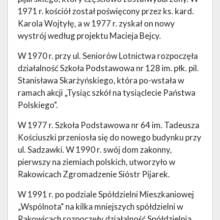
1971 r. kościół został poświęcony przez ks. kard.
Karola Wojtyłę, a w 1977 r. zyskał on nowy
wystrój według projektu Macieja Bejcy.
W 1970 r. przy ul. Seniorów Lotnictwa rozpoczęła
działalność Szkoła Podstawowa nr 128 im. płk. pil.
Stanisława Skarżyńskiego, która po-wstała w
ramach akcji „Tysiąc szkół na tysiąclecie Państwa
Polskiego".
W 1977 r. Szkoła Podstawowa nr 64 im. Tadeusza
Kościuszki przeniosła się do nowego budynku przy
ul. Sadzawki. W 1990 r. swój dom zakonny,
pierwszy na ziemiach polskich, utworzyło w
Rakowicach Zgromadzenie Sióstr Pijarek.
W 1991 r. po podziale Spółdzielni Mieszkaniowej
„Wspólnota" na kilka mniejszych spółdzielni w
Rakowicach rozpoczęły działalność Spółdzielnia