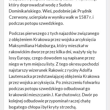
który doprowadzał wodę z Sudołu
Dominikańskiego. Wieś, podobnie jak Prądnik
Czerwony, ucierpiała w wyniku walk w 1587 r. i
podczas potopu szwedzkiego.
Podczas pierwszego z tych najazdów związanego
z oblężeniem Krakowa przez wojska arcyksięcia
Maksymiliana Habsburga, który mieszkał w
rakowickim dworze przez kilka dni, ważyły się tu
losy Europy, czego dowodem są napisane przez
niego w tym miejscu listy. Z tego okresu pochodzi
najstarszy wizerunek Rakowic z ryciny Adolfa
Lautensacka przedstawiającej oblężenia Krakowa
przez wojska arcyksięcia. Po zniszczeniu folwarku
podczas potopu szwedzkiego odbudował go
krakowski mieszczanin J. Karchutowicz. Dwór po
kolejnej odbudowie przypominał raczej chatę
bogatego chłopa i był kryty strzechą.