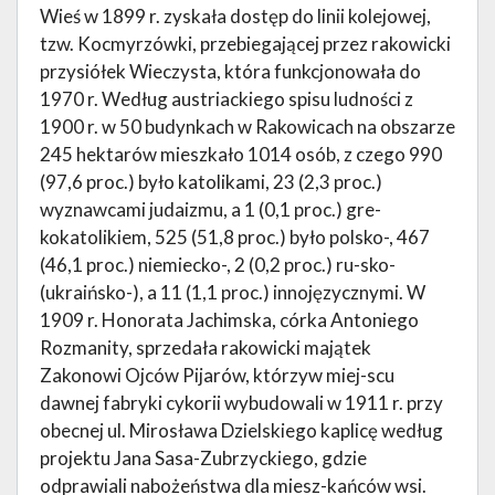
Wieś w 1899 r. zyskała dostęp do linii kolejowej,
tzw. Kocmyrzówki, przebiegającej przez rakowicki
przysiółek Wieczysta, która funkcjonowała do
1970 r. Według austriackiego spisu ludności z
1900 r. w 50 budynkach w Rakowicach na obszarze
245 hektarów mieszkało 1014 osób, z czego 990
(97,6 proc.) było katolikami, 23 (2,3 proc.)
wyznawcami judaizmu, a 1 (0,1 proc.) gre-
kokatolikiem, 525 (51,8 proc.) było polsko-, 467
(46,1 proc.) niemiecko-, 2 (0,2 proc.) ru-sko-
(ukraińsko-), a 11 (1,1 proc.) innojęzycznymi. W
1909 r. Honorata Jachimska, córka Antoniego
Rozmanity, sprzedała rakowicki majątek
Zakonowi Ojców Pijarów, którzyw miej-scu
dawnej fabryki cykorii wybudowali w 1911 r. przy
obecnej ul. Mirosława Dzielskiego kaplicę według
projektu Jana Sasa-Zubrzyckiego, gdzie
odprawiali nabożeństwa dla miesz-kańców wsi.