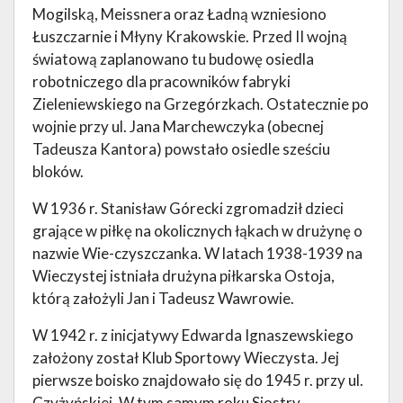
Mogilską, Meissnera oraz Ładną wzniesiono
Łuszczarnie i Młyny Krakowskie. Przed II wojną
światową zaplanowano tu budowę osiedla
robotniczego dla pracowników fabryki
Zieleniewskiego na Grzegórzkach. Ostatecznie po
wojnie przy ul. Jana Marchewczyka (obecnej
Tadeusza Kantora) powstało osiedle sześciu
bloków.
W 1936 r. Stanisław Górecki zgromadził dzieci
grające w piłkę na okolicznych łąkach w drużynę o
nazwie Wie-czyszczanka. W latach 1938-1939 na
Wieczystej istniała drużyna piłkarska Ostoja,
którą założyli Jan i Tadeusz Wawrowie.
W 1942 r. z inicjatywy Edwarda Ignaszewskiego
założony został Klub Sportowy Wieczysta. Jej
pierwsze boisko znajdowało się do 1945 r. przy ul.
Czyżyńskiej. W tym samym roku Siostry