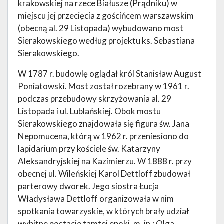
krakowskiej na rzece Białusze (Prądniku) w
miejscu jej przecięcia z gościńcem warszawskim
(obecną al. 29 Listopada) wybudowano most
Sierakowskiego według projektu ks. Sebastiana
Sierakowskiego.
W 1787 r. budowlę oglądał król Stanisław August
Poniatowski. Most został rozebrany w 1961 r.
podczas przebudowy skrzyżowania al. 29
Listopada i ul. Lublańskiej. Obok mostu
Sierakowskiego znajdowała się figura św. Jana
Nepomucena, którą w 1962 r. przeniesiono do
lapidarium przy kościele św. Katarzyny
Aleksandryjskiej na Kazimierzu. W 1888 r. przy
obecnej ul. Wileńskiej Karol Dettloff zbudował
parterowy dworek. Jego siostra Łucja
Władysława Dettloff organizowała w nim
spotkania towarzyskie, w których brały udział
wybitne postacie tamtej epoki, m. in.: Olga