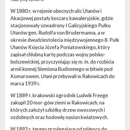
W 1880 r. w rejonie obecnych ulic Ułanów i
Akacjowej postały koszary kawaleryjskie, gdzie
stacjonowały szwadrony I Galicyjskiego Pułku
Ułanów gen. Rudolfa von Brudermanna, a w
okresie dwudziestolecia międzywojennego 8. Pułk
Ułanów Księcia Józefa Poniatowskiego, który
zapisał chlubną kartę podczas wojny polsko-
bolszewickiej, przyczyniając się m. in. do rozbicia
armii konnej Siemiona Budionnego w bitwie pod
Komarowem. Ułani przebywali w Rakowicach do
marca 1939 r.
W 1889 r. krakowski ogrodnik Ludwik Freege
zakupił 20 mor-gów ziemi w Rakowicach, na
których założył szkółkę drzew owocowych i
ozdobnych oraz hodowlę nasion kwiatowych.
W 1892 r. tereny przylegające od północy do