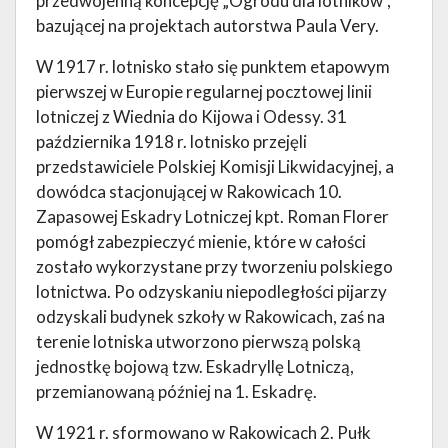
przedwojenną koncepcję „Ogrodu dla lotników",
bazującej na projektach autorstwa Paula Very.
W 1917 r. lotnisko stało się punktem etapowym
pierwszej w Europie regularnej pocztowej linii
lotniczej z Wiednia do Kijowa i Odessy. 31
października 1918 r. lotnisko przejęli
przedstawiciele Polskiej Komisji Likwidacyjnej, a
dowódca stacjonującej w Rakowicach 10.
Zapasowej Eskadry Lotniczej kpt. Roman Florer
pomógł zabezpieczyć mienie, które w całości
zostało wykorzystane przy tworzeniu polskiego
lotnictwa. Po odzyskaniu niepodległości pijarzy
odzyskali budynek szkoły w Rakowicach, zaś na
terenie lotniska utworzono pierwszą polską
jednostkę bojową tzw. Eskadryllę Lotniczą,
przemianowaną później na 1. Eskadrę.
W 1921 r. sformowano w Rakowicach 2. Pułk