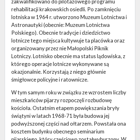
zakwalifikowano do pilotażowego programu
rehabilitacji krakowskich osiedli. Po zamknięciu
lotniska w 1964 r. utworzono Muzeum Lotnictwa i
Astronautyki (obecnie: Muzeum Lotnictwa
Polskiego). Obecnie tradycje i dziedzictwo
lotnicze tego miejsca kultywuje ta placówka oraz
organizowany przez nie Małopolski Piknik
Lotniczy. Lotnisko obecnie ma status lądowiska, z
którego operacje lotnicze wykonywane są
okazjonalnie. Korzystają z niego głównie
śmigłowce policyjne i ratownicze.
W tym samym roku w związku ze wzrostem liczby
mieszkańców pijarzy rozpoczęli rozbudowę
kościoła. Ostatnim etapem powiększania bryły
świątyni w latach 1968-71 była budowa jej
podwyższonej części nad ołtarzem. Powstała ona
kosztem budynku obecnego seminarium
pijarskiego, który częściowo zostałwyburzony. W