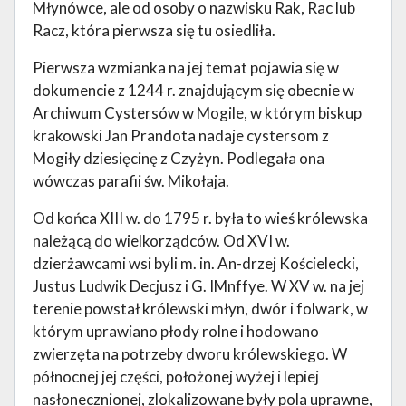
Młynówce, ale od osoby o nazwisku Rak, Rac lub
Racz, która pierwsza się tu osiedliła.
Pierwsza wzmianka na jej temat pojawia się w
dokumencie z 1244 r. znajdującym się obecnie w
Archiwum Cystersów w Mogile, w którym biskup
krakowski Jan Prandota nadaje cystersom z
Mogiły dziesięcinę z Czyżyn. Podlegała ona
wówczas parafii św. Mikołaja.
Od końca XIII w. do 1795 r. była to wieś królewska
należącą do wielkorządców. Od XVI w.
dzierżawcami wsi byli m. in. An-drzej Kościelecki,
Justus Ludwik Decjusz i G. IMnffye. W XV w. na jej
terenie powstał królewski młyn, dwór i folwark, w
którym uprawiano płody rolne i hodowano
zwierzęta na potrzeby dworu królewskiego. W
północnej jej części, położonej wyżej i lepiej
nasłonecznionej, zlokalizowane były pola uprawne,